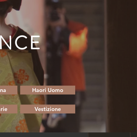
ENCE
nna
Haori Uomo
rie
Vestizione