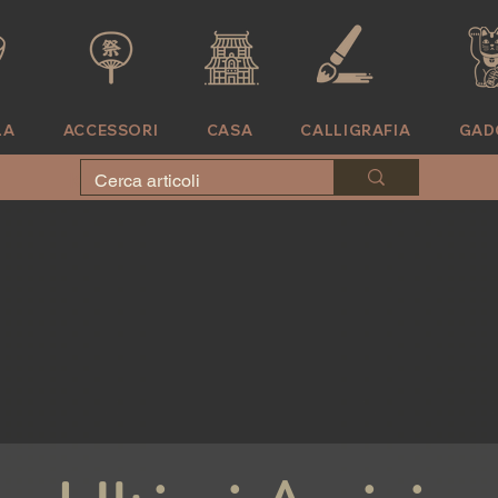
LA
ACCESSORI
CASA
CALLIGRAFIA
GAD
KIMONO
CASA
CALLIGRAFIA
'
TAVOLA
ACCESSORI
DOVE SIAMO
GADGET