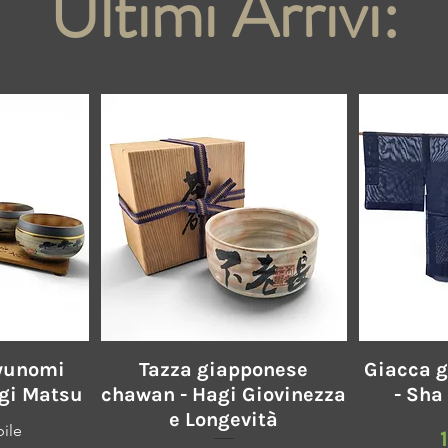
Ultimi Arrivi:
a
Vista rapida
 yunomi
Tazza giapponese
Giacca g
agi Matsu
chawan - Hagi Giovinezza
- Sha
e Longevità
ile