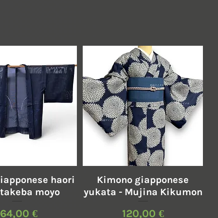
Vista rapida
Vista rapida
iapponese haori
Kimono giapponese
 takeba moyo
yukata - Mujina Kikumon
Prezzo
Prezzo
164,00 €
120,00 €