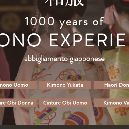
1000 years of
ONO EXPERI
abbigliamento giapponese
mono Uomo
Kimono Yukata
Haori Do
ure Obi Donna
Cinture Obi Uomo
Kimono Va