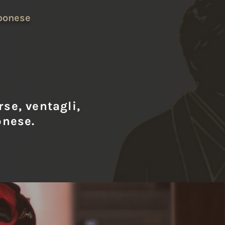
ponese
se, ventagli,
onese.