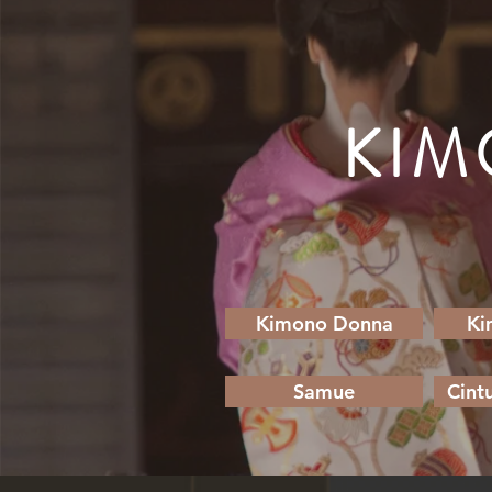
KIM
Kimono Donna
Ki
Samue
Cint