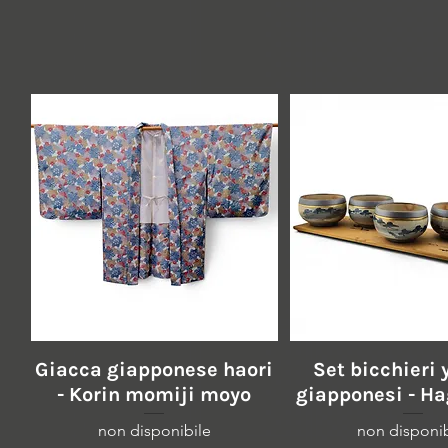
Vista rapida
Vista rapid
Giacca giapponese haori
Set bicchieri
- Korin momiji moyo
giapponesi - H
non disponibile
non disponib