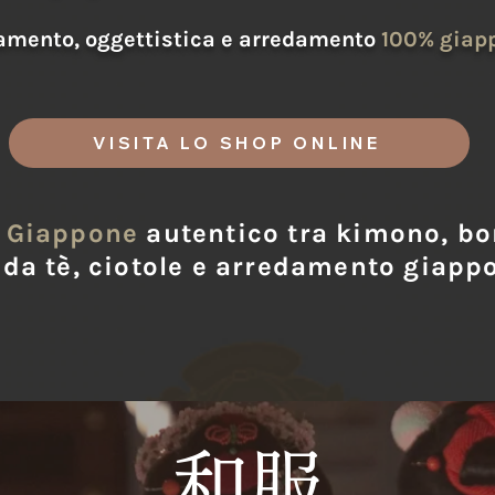
amento, oggettistica e arredamento
100% giap
VISITA LO SHOP ONLINE
i
Giappone
autentico tra kimono, bor
 da tè, ciotole e arredamento giapp
和服