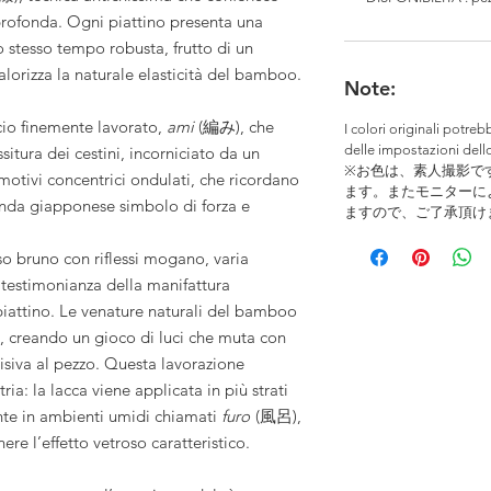
 profonda. Ogni piattino presenta una
lo stesso tempo robusta, frutto di un
lorizza la naturale elasticità del bamboo.
Note:
ccio finemente lavorato,
ami
(編み), che
I colori originali potre
delle impostazioni dell
situra dei cestini, incorniciato da un
※お色は、素人撮影で
otivi concentrici ondulati, che ricordano
ます。またモニターに
onda giapponese simbolo di forza e
ますので、ご了承頂け
sso bruno con riflessi mogano, varia
testimonianza della manifattura
 piattino. Le venature naturali del bamboo
, creando un gioco di luci che muta con
visiva al pezzo. Questa lavorazione
a: la lacca viene applicata in più strati
mente in ambienti umidi chiamati
furo
(風呂),
nere l’effetto vetroso caratteristico.