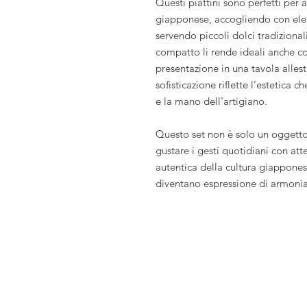
Questi piattini sono perfetti per
giapponese, accogliendo con el
servendo piccoli dolci tradizion
compatto li rende ideali anche co
presentazione in una tavola allesti
sofisticazione riflette l’estetica c
e la mano dell’artigiano.
Questo set non è solo un oggetto 
gustare i gesti quotidiani con att
autentica della cultura giappones
diventano espressione di armonia 