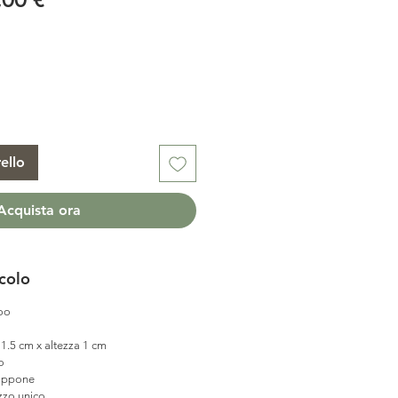
olare
scontato
ello
Acquista ora
icolo
oo
.5 cm x altezza 1 cm
o
appone
zzo unico