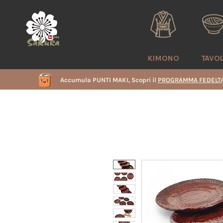
KIMONO
TAVO
Accumula PUNTI MAKI, Scopri il
PROGRAMMA FEDELTA
i
e
i
i