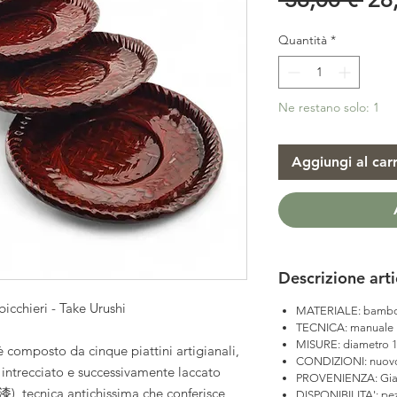
reg
Quantità
*
Ne restano solo: 1
Aggiungi al carr
Descrizione art
bicchieri - Take Urushi
MATERIALE: bamb
TECNICA: manuale
MISURE: diametro 11
 composto da cinque piattini artigianali,
CONDIZIONI: nuov
 intrecciato e successivamente laccato
PROVENIENZA: Gi
漆), tecnica antichissima che conferisce
DISPONIBILITA': pe