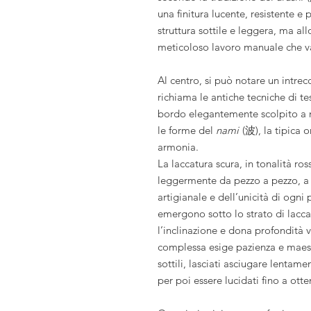
una finitura lucente, resistente e
struttura sottile e leggera, ma al
meticoloso lavoro manuale che va
Al centro, si può notare un intre
richiama le antiche tecniche di tes
bordo elegantemente scolpito a m
le forme del
nami
(波), la tipica 
armonia.
La laccatura scura, in tonalità ro
leggermente da pezzo a pezzo, a 
artigianale e dell’unicità di ogni
emergono sotto lo strato di lacca
l’inclinazione e dona profondità 
complessa esige pazienza e maestri
sottili, lasciati asciugare lenta
per poi essere lucidati fino a otte