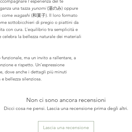
 accompagnare l’esperienza del tè
eganza una tazza
yunomi
(湯のみ) oppure
ali come
wagashi
(和菓子). Il loro formato
me sottobicchieri di pregio o piattini da
ta con cura. L’equilibrio tra semplicità e
he celebra la bellezza naturale dei materiali
funzionale, ma un invito a rallentare, a
enzione e rispetto. Un’espressione
e, dove anche i dettagli più minuti
e bellezza silenziosa.
Non ci sono ancora recensioni
Dicci cosa ne pensi. Lascia una recensione prima degli altri.
Lascia una recensione