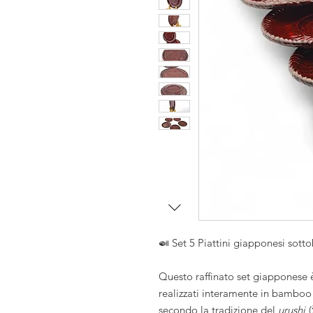
i
i
se
🍛 Set 5 Piattini giapponesi sotto
Questo raffinato set giapponese è
realizzati interamente in bamboo
secondo la tradizione del
urushi
(