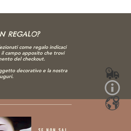
UN REGALO?
ezionati come regalo indicaci
o il campo apposito che trovi
omento del checkout.
gg
etto decorativo e la nostra
auguri.
SE NON SAI