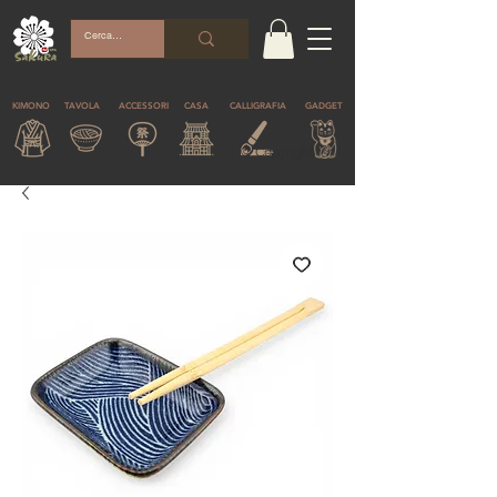
KIMONO
TAVOLA
ACCESSORI
CASA
CALLIGRAFIA
GADGET
© Copyright