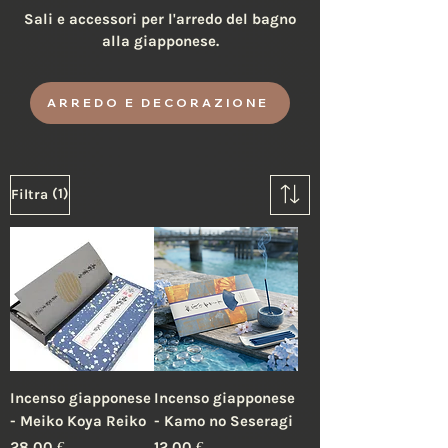
Sali e accessori per l'arredo del bagno
alla giapponese.
ARREDO E DECORAZIONE
(1)
Filtra
Incenso giapponese
Incenso giapponese
- Meiko Koya Reiko
- Kamo no Seseragi
Prezzo
Prezzo
28,00 €
12,00 €