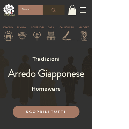
KIMONO
TAVOLA
ACCESSORI
CASA
CALLIGRAFIA
GADGET
© Copyright
Tradizioni
Arredo Giapponese
Homeware
SCOPRILI TUTTI