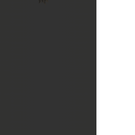
locali. Costruita su un'intelaiatura di
pali e travi di legno su cui si
inseriscono le pareti esterne, costituite
da pannelli scorrevoli in legno e carta
di riso che permettono di areare e
ventilare i locali. Lo spazio interno è
organizzato in modo semplice e con
ampia flessibilità grazie all'utilizzo dei
pannelli che permettono di
trasformarlo in base alle esigenze e
alle ore del giorno. Alla sera i
materassi futon e le trapunte vengono
srotolati per prepare il letto e al
mattino vengono riposti in appositi
armadi, per preparare lo spazio alla
vita del giorno, ai pasti, al lavoro, al
gioco, al ricevimento e
all'intrattenimento.
Tutti gli oggetti tradizionali respirano