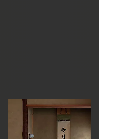
di legno, di semplicità e di
minimalismo. Le lacche dipinte a
mano donano un tocco di colore rosso
all'arredo. I dipinti kakejiku
immortalano un paesaggio naturale e
vengono cambiati in funzione della
stagione o come segno di rispetto nei
confronti dell'ospite.
I vasi da bonsai e i cestini da ikebana,
decorano e portano in casa la natura
coadiuvati da un aroma profondo
dell'incenso.