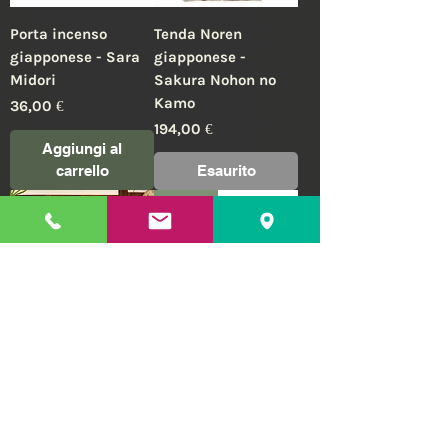
Porta incenso
Tenda Noren
giapponese - Sara
giapponese -
Midori
Sakura Nohon no
Kamo
Prezzo
36,00 €
Prezzo
194,00 €
Aggiungi al
carrello
Esaurito
ANTICA
Tenda Noren
Stampa xilografica
giapponese - Tsuki
giapponese -
Sakura
Futatsu makura
Prezzo
Prezzo
68,00 €
146,00 €