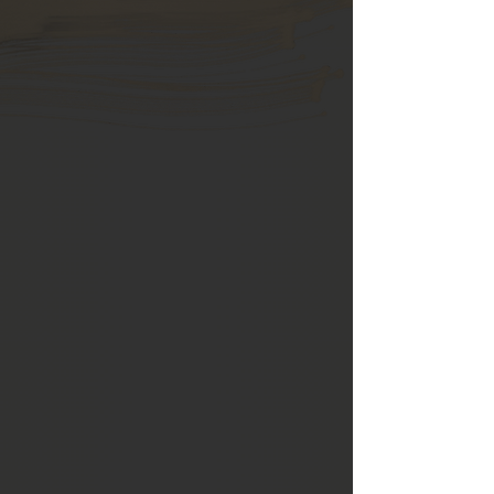
Vasi e
Ikebana
Proponiamo vasi e contenitori per
composizioni floreali ikebana. Cestini
in bamboo per chabana dedicati alla
stanza della cerimonia del tè e vasi
per piante bonsai.
Utensili necessari per la potatura e la
cura delle piante, cesoie, forbici,
kenzan etc.