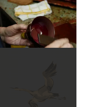
Arredo Casa
La casa giapponese tradizionale è
concepita per adattarsi a climi
decisamente caldi o freddi e sempre,
da regione a regione mostra
caratteristiche diverse in stretto
rapporto con le condizioni climatiche