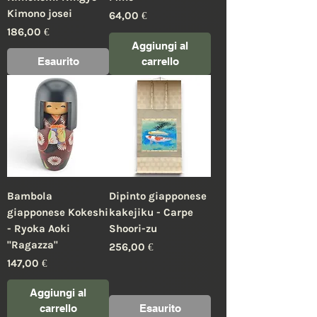
Kimono josei
Prezzo
64,00 €
Prezzo
186,00 €
Aggiungi al
Esaurito
carrello
Bambola
Dipinto giapponese
giapponese Kokeshi
kakejiku - Carpe
- Ryoka Aoki
Shoori-zu
"Ragazza"
Prezzo
256,00 €
Prezzo
147,00 €
Aggiungi al
carrello
Esaurito