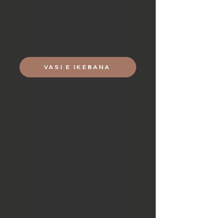
Tradizionali vasi in ceramica o
porcellana realizzati con antiche
tecniche giapponesi ancora
tramandate; kutani, seto e kyoyaki.
VASI E IKEBANA