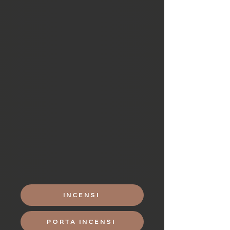
Incensi
Incensi votivi e incensi meditativi
realizzati manualmente seguendo
l'armonia e la purezza della natura.
Ampia selezioni di incensi privi di
addittivi chimici con base in legno di
sandalo biakudan, spezie come
l'agarwood, chiodi di garofano e
cipresso hinoki, fiore del pruno ume e
fiore del loto.
INCENSI
PORTA INCENSI