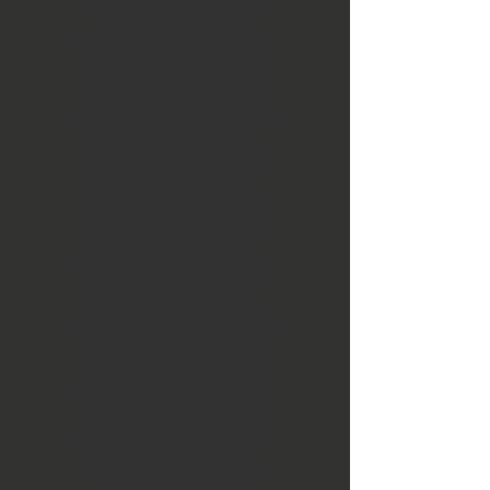
Arredo e
Decorazione
L'atmosfera di semplicità della casa
giapponese si trasmette anche nel
sistema di illuminazione dotato di
lampade andon da appoggiare
direttamente sul pavimento in tatami.
Realizzate in legno e carta di riso
rinforzata vengono corredate di
impianto elettrico idoneo per
l'occidente.
Offriamo tipiche bambole kokeshi
originali e bambole per la feste delle
bambine.