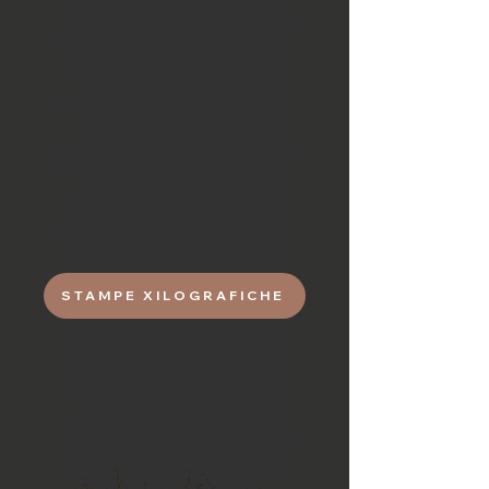
Stampe Xilografiche
Le stampe xilografiche realizzate con
matrici di legno rappresentano la
storia del Giappone. I grandi maestri
come Hiroshige e Hukusai
immortalano il Giappone tradizionale
di un tempo diventando i precursori
del disegno manga.
STAMPE XILOGRAFICHE