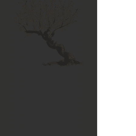
Dipinti e
Shikishi
I dipinti realizzati a mano su seta
vengono appesi tramite i rotoli
kakejiku in seta.