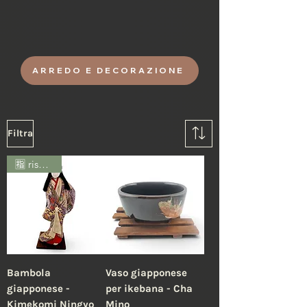
Sali e accessori per l'arredo del bagno
alla giapponese.
ARREDO E DECORAZIONE
Filtra
🈯 riservato
Bambola
Vaso giapponese
giapponese -
per ikebana - Cha
Kimekomi Ningyo
Mino