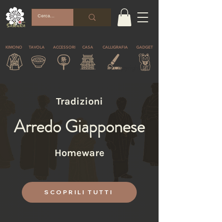
KIMONO
TAVOLA
ACCESSORI
CASA
CALLIGRAFIA
GADGET
© Copyright
Tradizioni
Arredo Giapponese
Homeware
SCOPRILI TUTTI