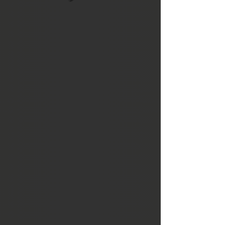
Lacche
Lacche tradizionali in legno per
l'arredo o per il cibo o la scrittura
shodo. Dipinte a mano con tecnica
maki-e vengono realizzate a mano da
artisti e maestri rari.
Le lacche moderne di Kanazawa
utilizzano la foglia d'oro sulla base
realizzata in pasta di legno e rivestita
di una lacca melaninica.
Ciotole per miso urushi, centrotavola e
vassoi corredano gli angoli della casa
abbellendoli senza diventare mai
protagonisti assoluti.