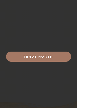
negozio era aperto oltre da un utilizzo
più formale dedicato ai templi.
Col tempo è diventato oggetto
ricercato, sopratutto quelli dipinti a
mano tanto da venir utilizzati sia come
separatori di ambienti sia come veri e
propri decori da appendere alle pareti.
TENDE NOREN