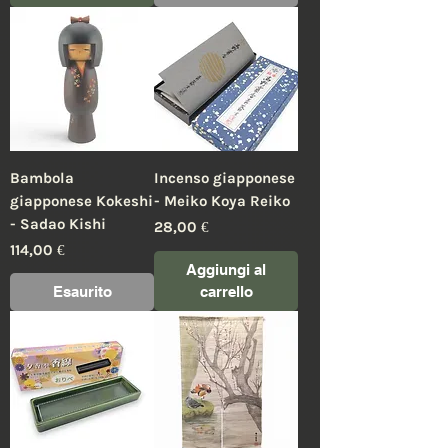
Bambola
Incenso giapponese
giapponese Kokeshi
- Meiko Koya Reiko
- Sadao Kishi
Prezzo
28,00 €
Prezzo
114,00 €
Aggiungi al
Esaurito
carrello