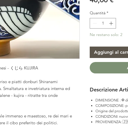
Quantità
*
Ne restano solo: 2
Aggiungi al carr
ponesi - くじら KUJIRA
riso e piatti donburi Shiranami
. Smaltatura e invetriatura interna ed
Descrizione Art
ene - kujira - ritratte tra onde
DIMENSIONE : Φ di
COMPOSIZIONE: po
Origine del prodott
ale immenso e maestoso, re dei mari e
CONDIZIONI: nuov
PROVENIENZA: 🇯
e il cibo preferito dei politici.