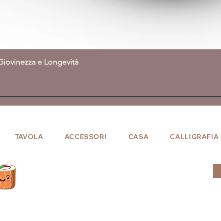
Giovinezza e Longevità
Vista rapida
TAVOLA
ACCESSORI
CASA
CALLIGRAFIA
Entra in
"sakurasan club"!
Iscriviti per ottenere da subito i punti maki.
Dopo il primo acquisto sconto fisso del 5%.​