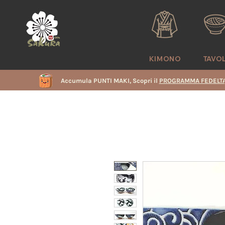
KIMONO
TAVO
Accumula PUNTI MAKI, Scopri il
PROGRAMMA FEDELTA
i
e
i
i