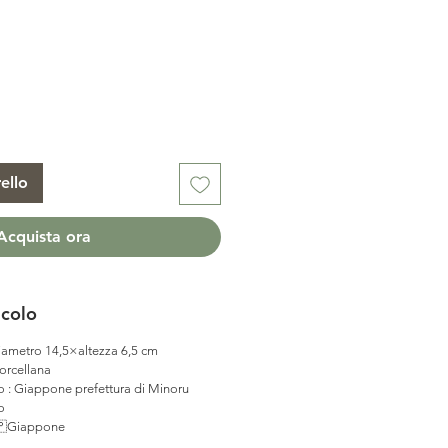
ello
Acquista ora
icolo
ametro 14,5×altezza 6,5 cm
rcellana
o : Giappone prefettura di Minoru
o
🇵Giappone