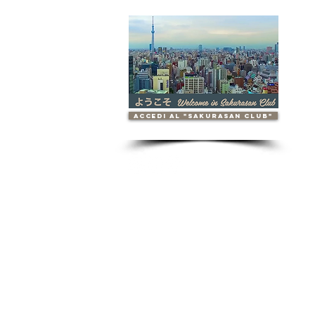
accedi al "Sakurasan Club"
Contattaci
info.sakurasan@gmail.com
TEL: 0039 3756728821
Sakurasan s.n.c.
P.IVA 07900270153