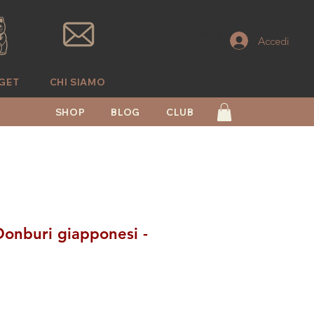
© Copyright
Accedi
GET
CHI SIAMO
SHOP
BLOG
CLUB
Donburi giapponesi -
zo