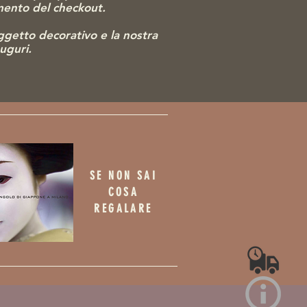
omento del checkout.
gg
etto decorativo e la nostra
auguri.
SE NON SAI
COSA
REGALARE