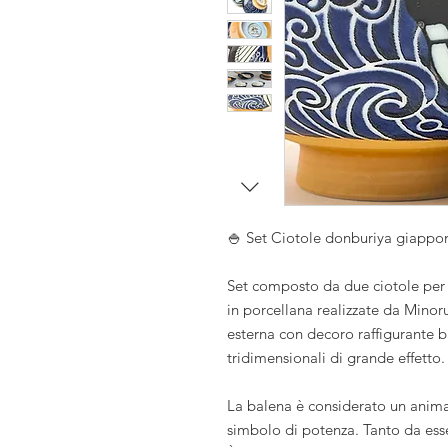
i
i
se
🍚 Set Ciotole donburiya giap
Set composto da due ciotole per 
in porcellana realizzate da Minoru
esterna con decoro raffigurante bal
tridimensionali di grande effetto.
La balena è considerato un anim
simbolo di potenza. Tanto da esser