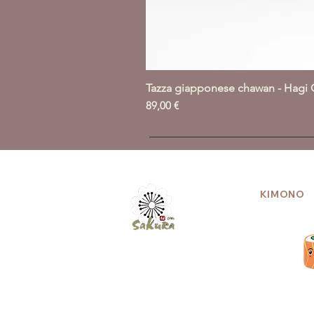
Tazza giapponese chawan - Hagi 
Prezzo
89,00 €
KIMONO