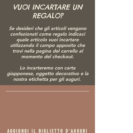
attiva, iniziarono ad aumentare
VUOI INCARTARE UN
progressivamente il numero di produttori e le
dimensioni delle strutture. Dopo la seconda
REGALO?
guerra mondiale, alcuni ceramisti dimostrarono
che la ceramica momoyama derivava dalla zona
Se desideri che gli articoli vengano
di Mino, portando così un aumento degli artisti
confezionati come regalo indicaci
di ceramica di Mino. Attualmente, la regione di
quale articolo vuoi incartare
Tono (sud-est di Gifu) detiene la quota principale
utilizzando il campo apposito che
in tutto il Giappone per la produzione di
trovi nella pagina del carrello al
ceramiche.
momento del checkout.
Lo incarteremo con carta
giapponese, ogg
etto decorativo e la
nostra etichetta per gli auguri.
AGGIUNGI IL BIGLIETTO D'AUGURI