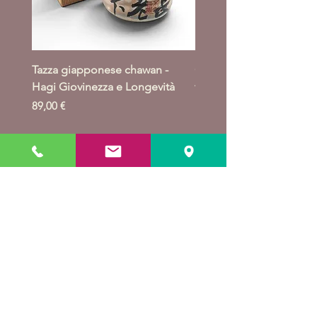
Tazza giapponese chawan -
Giacca giapponese haori
Hagi Giovinezza e Longevità
takeba moyo
Prezzo
Prezzo
89,00 €
164,00 €