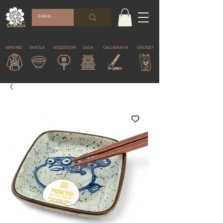
KIMONO
TAVOLA
ACCESSORI
CASA
CALLIGRAFIA
GADGET
© Copyright