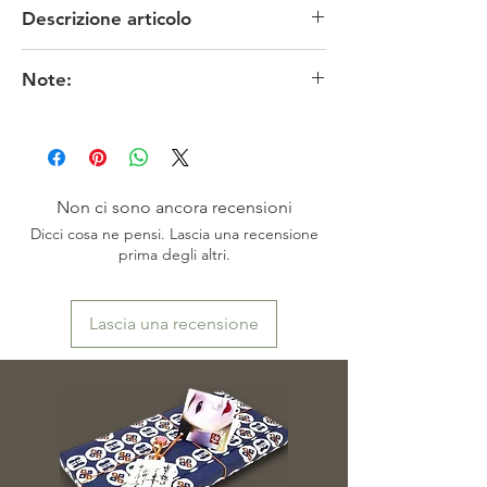
Descrizione articolo
MATERIALE: seta chirimen/metallo
Note:
TECNICA: tessitura
MISURE: larghezza 10 x larghezza 9 cm
I colori originali potrebbero risultare meno fedeli
CONDIZIONI: nuovo
in funzione delle impostazioni dello schermo.
EPOCA: contemporanea
※お色は、素人撮影ですので表現出来ていない
PROVENIENZA: Giappone - Kyoto
場合がございます。またモニターによっても映
り方が異なる場合もございますので、ご了承頂
Non ci sono ancora recensioni
けますよう、お願い致します。
Dicci cosa ne pensi. Lascia una recensione
prima degli altri.
Lascia una recensione