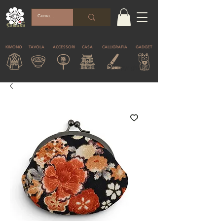
KIMONO
TAVOLA
ACCESSORI
CASA
CALLIGRAFIA
GADGET
© Copyright