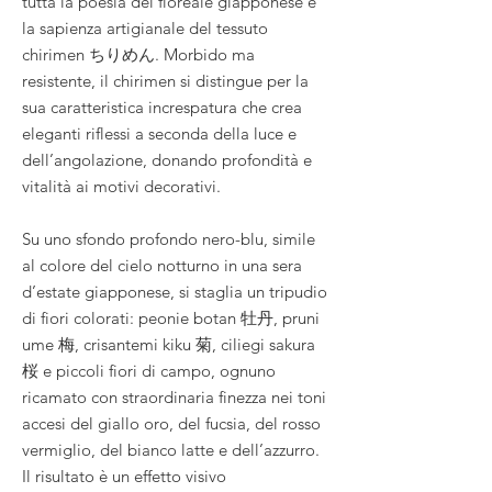
tutta la poesia del floreale giapponese e
la sapienza artigianale del tessuto
chirimen ちりめん. Morbido ma
resistente, il chirimen si distingue per la
sua caratteristica increspatura che crea
eleganti riflessi a seconda della luce e
dell’angolazione, donando profondità e
vitalità ai motivi decorativi.
Su uno sfondo profondo nero-blu, simile
al colore del cielo notturno in una sera
d’estate giapponese, si staglia un tripudio
di fiori colorati: peonie botan 牡丹, pruni
ume 梅, crisantemi kiku 菊, ciliegi sakura
桜 e piccoli fiori di campo, ognuno
ricamato con straordinaria finezza nei toni
accesi del giallo oro, del fucsia, del rosso
vermiglio, del bianco latte e dell’azzurro.
Il risultato è un effetto visivo