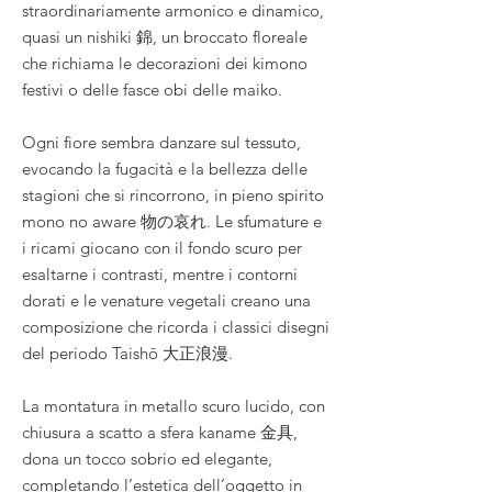
straordinariamente armonico e dinamico,
quasi un nishiki 錦, un broccato floreale
che richiama le decorazioni dei kimono
festivi o delle fasce obi delle maiko.
Ogni fiore sembra danzare sul tessuto,
evocando la fugacità e la bellezza delle
stagioni che si rincorrono, in pieno spirito
mono no aware 物の哀れ. Le sfumature e
i ricami giocano con il fondo scuro per
esaltarne i contrasti, mentre i contorni
dorati e le venature vegetali creano una
composizione che ricorda i classici disegni
del periodo Taishō 大正浪漫.
La montatura in metallo scuro lucido, con
chiusura a scatto a sfera kaname 金具,
dona un tocco sobrio ed elegante,
completando l’estetica dell’oggetto in