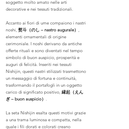
soggetto molto amato nelle arti
decorative e nei tessuti tradizionali.
Accanto ai fiori di ume compaiono i nastri
noshi,
熨斗（のし – nastro augurale）
,
elementi ornamentali di origine
cerimoniale. I noshi derivano da antiche
offerte rituali e sono diventati nel tempo
simbolo di buon auspicio, prosperità e
auguri di felicità. Inseriti nei tessuti
Nishijin, questi nastri stilizzati trasmettono
un messaggio di fortuna e continuità,
trasformando il portafogli in un oggetto
carico di significato positivo,
縁起（えん
ぎ – buon auspicio）
.
La seta Nishijin esalta questi motivi grazie
a una trama luminosa e compatta, nella
quale i fili dorati e colorati creano