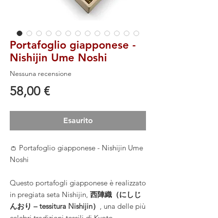
Portafoglio giapponese -
Nishijin Ume Noshi
Nessuna recensione
Prezzo
58,00 €
Esaurito
👛 Portafoglio giapponese - Nishijin Ume
Noshi
Questo portafogli giapponese è realizzato
in pregiata seta Nishijin,
西陣織（にしじ
んおり – tessitura Nishijin）
, una delle più
celebri tradizioni tessili di Kyoto,