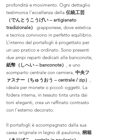
profondità e movimento. Ogni dettaglio
testimonia l’eccellenza della
伝統工芸
（でんとうこうげい – artigianato
tradizionale）
giapponese, dove estetica
e tecnica convivono in perfetto equilibrio.
L’interno del portafogli è progettato per
un uso pratico e ordinato. Sono presenti
due ampi reparti dedicati alle banconote,
紙幣（しへい – banconote）
, e uno
scomparto centrale con cerniera,
中央フ
ァスナー（ちゅうおう – centrale / zip）
,
ideale per monete o piccoli oggetti. La
fodera interna, in tessuto tinta unita dai
toni eleganti, crea un raffinato contrasto
con l’esterno decorato.
Il portafogli è accompagnato dalla sua
cassa originale in legno di paulonia,
桐箱
（きりばこ – scatola in paulonia）
,