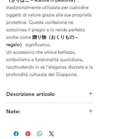
tradizionalmente utilizzata per custodire
oggetti di valore grazie alle sue proprietà
protettive. Questa confezione ne
sottolinea il pregio e lo rende perfetto
anche come
贈り物（おくりもの –
regalo）
significativo.
Un accessorio che unisce bellezza,
simbolismo e funzionalità quotidiana,
racchiudendo in sé l’eleganza discreta e la
profondità culturale del Giappone.
Descrizione articolo
MATERIALE: seta nishijin/metallo
Note:
TECNICA: tessitura
MISURE: larghezza 18 x altezza 9 )aperto 18
I colori originali potrebbero risultare meno fedeli
cm) x spessore 1,5 cm
in funzione delle impostazioni dello schermo.
CONDIZIONI: nuovo
※お色は、素人撮影ですので表現出来ていない
EPOCA: contemporanea