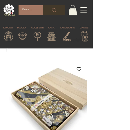
KIMONO
TAVOLA
ACCESSORI
CASA
CALLIGRAFIA
GADGET
© Copyright