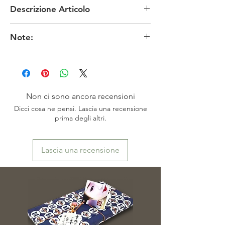
Descrizione Articolo
MATERIALE: seta nishijin
Note:
TECNICA: tessitura
MISURE: larghezza 30 x prof 14 x altezza 25
I colori originali potrebbero risultare meno fedeli
cm (con manico 36 cm) circa
in funzione delle impostazioni dello schermo.
CONDIZIONI: nuova da tessuti antichi
※お色は、素人撮影ですので表現出来ていない
EPOCA: contemporanea nuova
場合がございます。またモニターによっても映
PROVENIENZA: Giappone
り方が異なる場合もございますので、ご了承頂
DISPONIBILITA': pezzo unico
Non ci sono ancora recensioni
けますよう、お願い致します。
Dicci cosa ne pensi. Lascia una recensione
prima degli altri.
Lascia una recensione