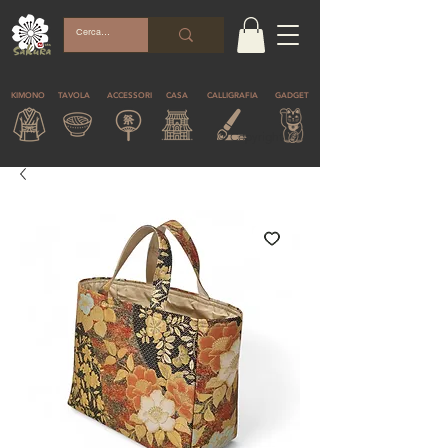
KIMONO
TAVOLA
ACCESSORI
CASA
CALLIGRAFIA
GADGET
© Copyright