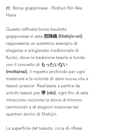
👜 Borsa giapponese - Nishijin Kin Aka
Hana
Questa raffinata borsa bauletto
giapponese in seta
西陣織 (Nishijin-ori)
rappresenta un autentico esempio di
eleganza e artigianato tradizionale di
Kyoto, dove la tradizione tessile si fonde
con il concetto di
もったいない
(mottainai)
, il rispetto profondo per ogni
materiale e la volontà di dare nuova vita a
tessuti preziosi. Realizzata a partire da
antichi tessuti per
帯 (obi)
, ogni filo di seta
intrecciato racconta la storia di kimono
cerimoniali e di stagioni trascorse nei
quartieri storici di Nishijin.
La superficie del tessuto, ricca di riflessi