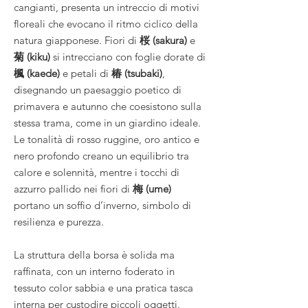
cangianti, presenta un intreccio di motivi
floreali che evocano il ritmo ciclico della
natura giapponese. Fiori di
桜 (sakura)
e
菊 (kiku)
si intrecciano con foglie dorate di
楓 (kaede)
e petali di
椿 (tsubaki)
,
disegnando un paesaggio poetico di
primavera e autunno che coesistono sulla
stessa trama, come in un giardino ideale.
Le tonalità di rosso ruggine, oro antico e
nero profondo creano un equilibrio tra
calore e solennità, mentre i tocchi di
azzurro pallido nei fiori di
梅 (ume)
portano un soffio d’inverno, simbolo di
resilienza e purezza.
La struttura della borsa è solida ma
raffinata, con un interno foderato in
tessuto color sabbia e una pratica tasca
interna per custodire piccoli oggetti.