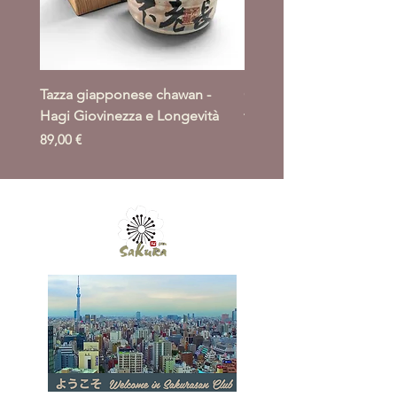
Tazza giapponese chawan -
Giacca giapponese haori
Hagi Giovinezza e Longevità
takeba moyo
Prezzo
Prezzo
89,00 €
164,00 €