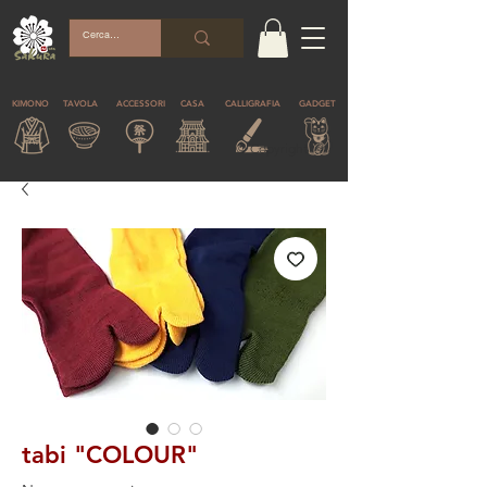
KIMONO
TAVOLA
ACCESSORI
CASA
CALLIGRAFIA
GADGET
© Copyright
tabi "COLOUR"