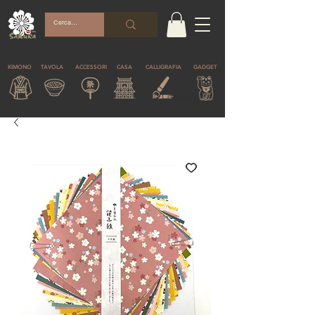
KIMONO
TAVOLA
ACCESSORI
CASA
CALLIGRAFIA
GADGET
© Copyright