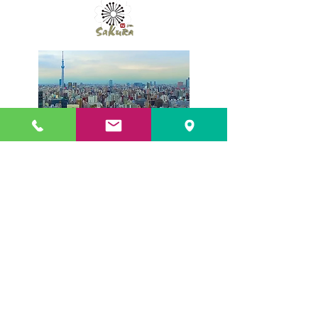
accedi al "Sakurasan Club"
Contattaci
info.sakurasan@gmail.com
TEL:
0039 3756728821
Sakurasan s.n.c.