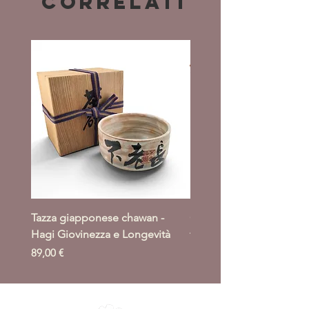
correlati
Tazza giapponese chawan -
Giacca giapponese haori
Hagi Giovinezza e Longevità
takeba moyo
Prezzo
Prezzo
89,00 €
164,00 €