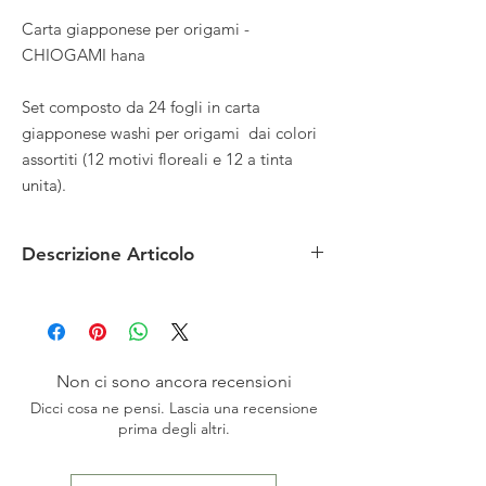
Carta giapponese per origami -
CHIOGAMI hana
Set composto da 24 fogli in carta
giapponese washi per origami dai colori
assortiti (12 motivi floreali e 12 a tinta
unita).
Descrizione Articolo
MATERIALE: carta washi
1 confezione da 24 pezzi (12 motivi floreali e
12 tinta unita)
Paese produttore: Giappone
Materiale /: carta giapponese
Non ci sono ancora recensioni
MISURE: 15 x 15 cm
Dicci cosa ne pensi. Lascia una recensione
prima degli altri.