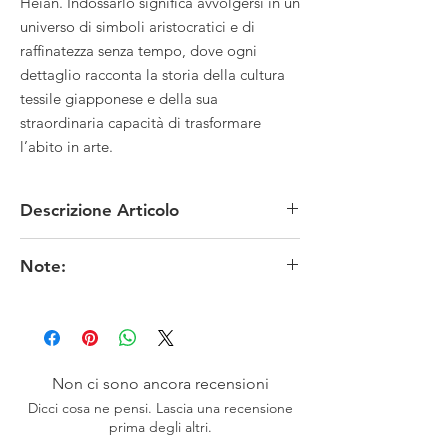
Heian. Indossarlo significa avvolgersi in un
universo di simboli aristocratici e di
raffinatezza senza tempo, dove ogni
dettaglio racconta la storia della cultura
tessile giapponese e della sua
straordinaria capacità di trasformare
l’abito in arte.
Descrizione Articolo
MATERIALE: seta rinzu
Note:
TECNICA: tintura /stencil
MISURE:vedi tabella
LAVAGGIO: Lavabile con cautela a secco -
CONDIZIONI: ottime
proteggere dai raggi solari diretti - stirare a
EPOCA: Showa anni 90
bassa temperatura frapponendo un panno
PROVENIENZA: Giappone
umido.
Non ci sono ancora recensioni
I colori originali potrebbero risultare meno fedeli
Dicci cosa ne pensi. Lascia una recensione
in funzione delle impostazioni dello schermo.
prima degli altri.
※お色は、素人撮影ですので表現出来ていない