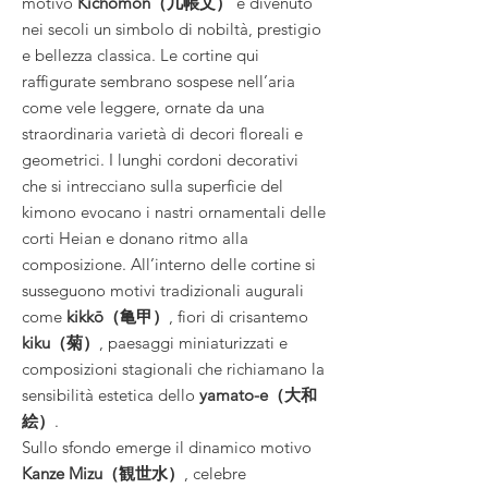
motivo
Kichōmon（几帳文）
è divenuto
nei secoli un simbolo di nobiltà, prestigio
e bellezza classica. Le cortine qui
raffigurate sembrano sospese nell’aria
come vele leggere, ornate da una
straordinaria varietà di decori floreali e
geometrici. I lunghi cordoni decorativi
che si intrecciano sulla superficie del
kimono evocano i nastri ornamentali delle
corti Heian e donano ritmo alla
composizione. All’interno delle cortine si
susseguono motivi tradizionali augurali
come
kikkō（亀甲）
, fiori di crisantemo
kiku（菊）
, paesaggi miniaturizzati e
composizioni stagionali che richiamano la
sensibilità estetica dello
yamato-e（大和
絵）
.
Sullo sfondo emerge il dinamico motivo
Kanze Mizu（観世水）
, celebre