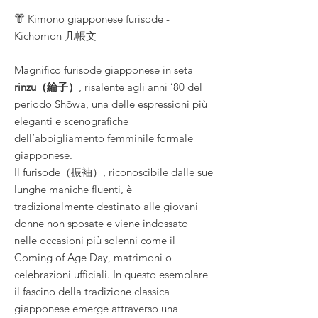
👘 Kimono giapponese furisode -
Kichōmon 几帳文
Magnifico furisode giapponese in seta
rinzu（綸子）
, risalente agli anni ’80 del
periodo Shōwa, una delle espressioni più
eleganti e scenografiche
dell’abbigliamento femminile formale
giapponese.
Il furisode（振袖）, riconoscibile dalle sue
lunghe maniche fluenti, è
tradizionalmente destinato alle giovani
donne non sposate e viene indossato
nelle occasioni più solenni come il
Coming of Age Day, matrimoni o
celebrazioni ufficiali. In questo esemplare
il fascino della tradizione classica
giapponese emerge attraverso una