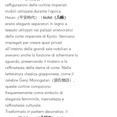
raffigurazioni delle cortine imperiali
mobili utilizzate durante l’epoca
Heian（平安時代）. I
kichō（几帳）
erano eleganti separatori in legno e
tessuto utilizzati nei palazzi aristocratici
della corte imperiale di Kyoto. Venivano
impiegati per creare spazi privati
all’interno delle grandi sale nobiliari e
avevano anche la funzione di schermare lo
sguardo, preservando il mistero e la
raffinatezza delle dame di corte. Nella
letteratura classica giapponese, come il
celebre Genji Monogatari（源氏物語）,
queste cortine compaiono
frequentemente come simbolo di
eleganza femminile, riservatezza e
raffinatezza culturale.
Trasformato in pattern decorativo, il