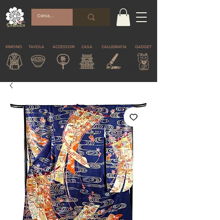
KIMONO
TAVOLA
ACCESSORI
CASA
CALLIGRAFIA
GADGET
© Copyright