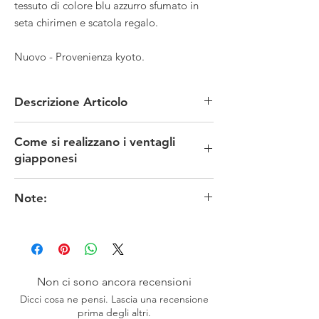
tessuto di colore blu azzurro sfumato in
seta chirimen e scatola regalo.
Nuovo - Provenienza kyoto.
Descrizione Articolo
MATERIALE: carta/bamboo
Come si realizzano i ventagli
TECNICA: manuale
MISURE: altezza 22 x apertura 39.5 cm circa
giapponesi
CONDIZIONI: Nuovo
PROVENIENZA: Kyoto - Giappone
Scoprilo in questo video
Note:
I colori originali potrebbero risultare meno fedeli
in funzione delle impostazioni dello schermo. ※
お色は、素人撮影ですので表現出来ていない場
合がございます。 またモニターによっても映
り方が異なる場合もございますので、 ご了承
Non ci sono ancora recensioni
頂けますよう、お願い致します。
Dicci cosa ne pensi. Lascia una recensione
prima degli altri.