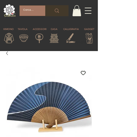
KIMONO
TAVOLA
ACCESSORI
CASA
CALLIGRAFIA
GADGET
© Copyright