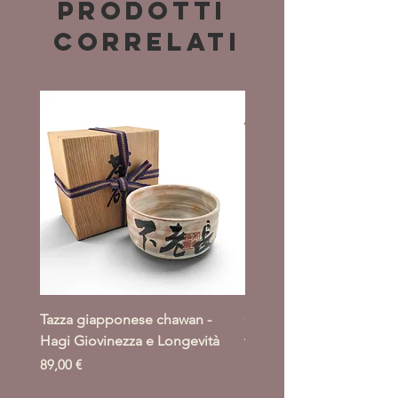
Prodotti
correlati
Tazza giapponese chawan -
Giacca giapponese haori
Hagi Giovinezza e Longevità
takeba moyo
Prezzo
Prezzo
89,00 €
164,00 €