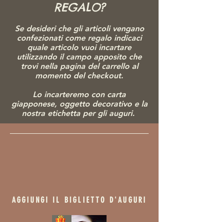
REGALO?
a mano con motivi floreali o vari, usualmente a
rappresentare un kimono; la testa rappresenta
generalmente un volto femminile. La bambola
Se desideri che gli articoli vengano
viene quindi ricoperta con uno strato di cera
confezionati come regalo indicaci
apposita per proteggerne i colori e darle
quale articolo vuoi incartare
lucentezza.
utilizzando il campo apposito che
Esistono due tipi fondamentali di Kokeshi:
trovi nella pagina del carrello al
Le Kokeshi "tradizionali" (
伝統こけし
dentō-
momento del checkout.
kokeshi) hanno solitamente un busto più
lungo e una testa più piccola, e sono diffuse
Lo incarteremo con carta
soprattutto nella Prefettura di Miyagi, in
giapponese, ogg
etto decorativo e la
quella di Akita, di Iwate e di Yamagata. I
nostra etichetta per gli auguri.
disegni del busto e la loro forma sono però
caratteristiche della zona di produzione, che
sono rimasti pressoché invariati dalle origini.
La strada principale della città di Naruko,
nella Prefettura di Miyagi è conosciuta
come Kokeshi Street per via dei numerosi negozi
artigianali specializzati nella produzione di
queste bambole.
Le Kokeshi "creative" (
新型こけし
shingata-
AGGIUNGI IL BIGLIETTO D'AUGURI
kokeshi) si distinguono da
quelle "tradizionali" per il busto più corto e
arrotondato da una parte, dall'altra per l'uso