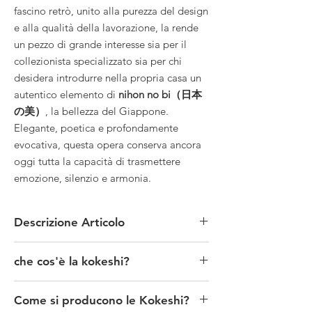
fascino retrò, unito alla purezza del design
e alla qualità della lavorazione, la rende
un pezzo di grande interesse sia per il
collezionista specializzato sia per chi
desidera introdurre nella propria casa un
autentico elemento di
nihon no bi（日本
の美）
, la bellezza del Giappone.
Elegante, poetica e profondamente
evocativa, questa opera conserva ancora
oggi tutta la capacità di trasmettere
emozione, silenzio e armonia.
Descrizione Articolo
MATERIALE: legno
che cos'è la kokeshi?
TECNICA: manuale/tornitura/pittura/intaglio
MISURE: diametro 8 cm altezza 24 cm circa
Le Kokeshi (こけし) sono un tipo di bambola
CONDIZIONI: ottime vintage anni '70-'80
Come si producono le Kokeshi?
tradizionale giapponese, originarie della regione
PROVENIENZA: Giappone