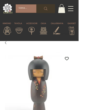
KIMONO
TAVOLA
ACCESSORI
CASA
CALLIGRAFIA
GADGET
© Copyright