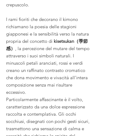
crepuscolo.
I rami fioriti che decorano il kimono
richiamano la poesia delle stagioni
giapponesi e la sensibilità verso la natura
propria del concetto di
kisetsukan（季節
感）
, la percezione del mutare del tempo
attraverso i suoi simboli naturali. I
minuscoli petali aranciati, rossi e verdi
creano un raffinato contrasto cromatico
che dona movimento e vivacità all’intera
composizione senza mai risultare
eccessivo.
Particolarmente affascinante è il volto,
caratterizzato da una dolce espressione
raccolta e contemplativa. Gli occhi
socchiusi, disegnati con pochi gesti sicuri,
trasmettono una sensazione di calma e
serenità che richiama lo spirito del