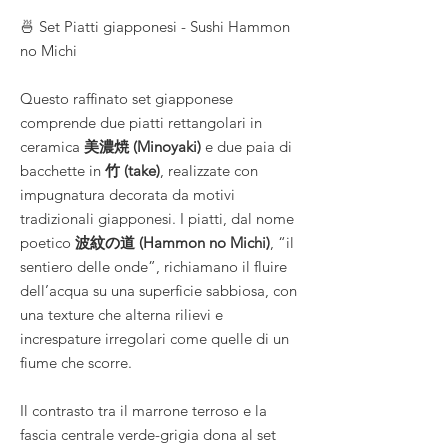
🍜 Set Piatti giapponesi - Sushi Hammon
no Michi
Questo raffinato set giapponese
comprende due piatti rettangolari in
ceramica
美濃焼 (Minoyaki)
e due paia di
bacchette in
竹 (take)
, realizzate con
impugnatura decorata da motivi
tradizionali giapponesi. I piatti, dal nome
poetico
波紋の道 (Hammon no Michi)
, “il
sentiero delle onde”, richiamano il fluire
dell’acqua su una superficie sabbiosa, con
una texture che alterna rilievi e
increspature irregolari come quelle di un
fiume che scorre.
Il contrasto tra il marrone terroso e la
fascia centrale verde-grigia dona al set