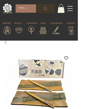
KIMONO
TAVOLA
ACCESSORI
CASA
CALLIGRAFIA
GADGET
© Copyright