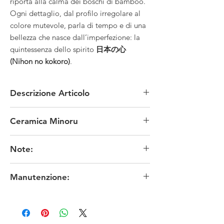
riporta alla calma dei boschi di bamboo.
Ogni dettaglio, dal profilo irregolare al
colore mutevole, parla di tempo e di una
bellezza che nasce dall’imperfezione: la
quintessenza dello spirito
日本の心
(Nihon no kokoro)
.
Descrizione Articolo
DIMENSIONE: piatto 32.5 × 10,5 x altezza 2,5
Ceramica Minoru
cm - bacchetta lunghezza cm 22
COMPOSIZIONE: ceramica Mino
La ceramica e la porcellana Mino (Mino yaki in
CONDIZIONI: nuovo
Note:
giapponese) fa riferimento alle manifatture
PROVENIENZA: Giappone - prefettura di Gifu
prodotte principalmente nella parte orientale
I colori originali potrebbero risultare meno fedeli
della prefettura di Gifu, nelle città di Tajimi, Toki,
Manutenzione:
in funzione delle impostazioni dello schermo. ※
Mizunami e Kani. Attualmente, la ceramica Mino
お色は、素人撮影ですので表現出来ていない場
rappresenta circa il 50% della produzione totale
Sconsigliato l'utilizzo in microonde.
合がございます。またモニターによっても映り
di ceramiche in Giappone (Centro di promozione
Si lavastoviglie.
方が異なる場合もございますので、ご了承頂け
economica e industriale di Gifu, industria
ますよう、お願い致します。
ceramica 2017).