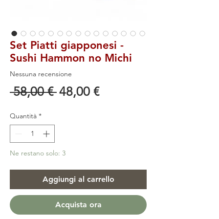
Set Piatti giapponesi -
Sushi Hammon no Michi
Nessuna recensione
Prezzo
Prezzo
 58,00 € 
48,00 €
regolare
scontato
Quantità
*
Ne restano solo: 3
Aggiungi al carrello
Acquista ora