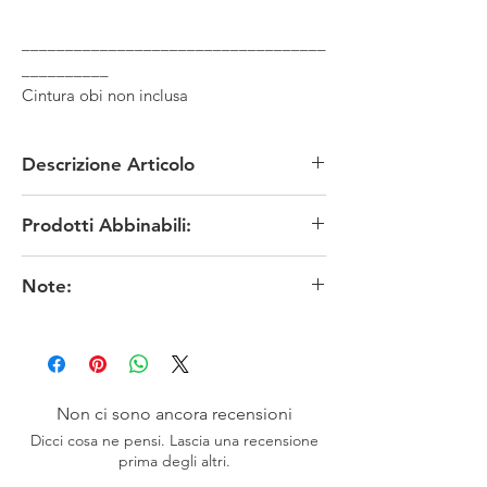
___________________________________
__________
Cintura obi non inclusa
Descrizione Articolo
MATERIALE: seta
Prodotti Abbinabili:
MISURE: lunghezza 150 x larghezza 1,8 cm
circa
KIMONO, OBI
CONDIZIONI: anni 80 in perfette condizioni
Note:
PROVENIENZA: Giappone
I colori originali potrebbero risultare meno fedeli
in funzione delle impostazioni dello schermo.
※お色は、素人撮影ですので表現出来ていない
場合がございます。またモニターによっても映
り方が異なる場合もございますので、ご了承頂
Non ci sono ancora recensioni
けますよう、お願い致します。
Dicci cosa ne pensi. Lascia una recensione
prima degli altri.