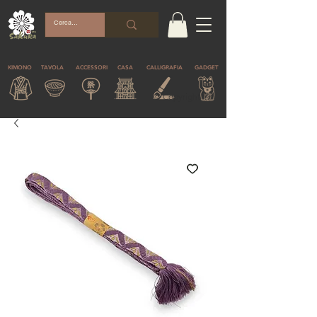
KIMONO
TAVOLA
ACCESSORI
CASA
CALLIGRAFIA
GADGET
© Copyright