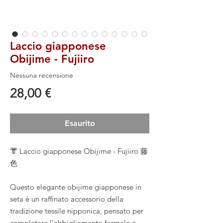
Laccio giapponese
Obijime - Fujiiro
Nessuna recensione
Prezzo
28,00 €
Esaurito
👘 Laccio giapponese Obijime - Fujiiro 藤
色
Questo elegante obijime giapponese in
seta è un raffinato accessorio della
tradizione tessile nipponica, pensato per
completare l’abbigliamento formale e