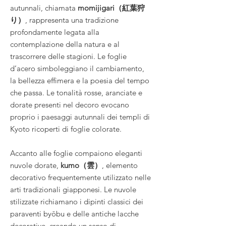
autunnali, chiamata
momijigari（紅葉狩
り）
, rappresenta una tradizione
profondamente legata alla
contemplazione della natura e al
trascorrere delle stagioni. Le foglie
d’acero simboleggiano il cambiamento,
la bellezza effimera e la poesia del tempo
che passa. Le tonalità rosse, aranciate e
dorate presenti nel decoro evocano
proprio i paesaggi autunnali dei templi di
Kyoto ricoperti di foglie colorate.
Accanto alle foglie compaiono eleganti
nuvole dorate,
kumo（雲）
, elemento
decorativo frequentemente utilizzato nelle
arti tradizionali giapponesi. Le nuvole
stilizzate richiamano i dipinti classici dei
paraventi byōbu e delle antiche lacche
decorative, creando un senso di