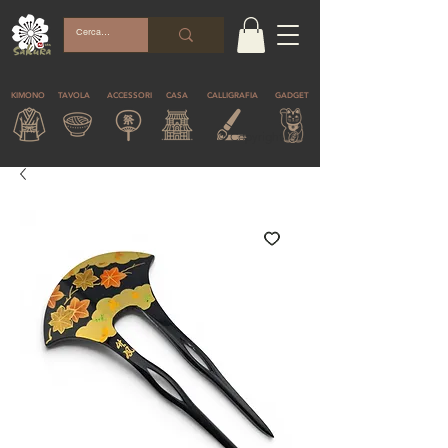
KIMONO
TAVOLA
ACCESSORI
CASA
CALLIGRAFIA
GADGET
© Copyright