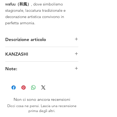
wafuu（和風）
, dove simbolismo
stagionale, laccatura tradizionale e
decorazione artistica convivono in
perfetta armonia.
Descrizione articolo
MATERIALE: legno pressato e laccatura
KANZASHI
TECNICA: manuale
MISURE: lunghezza 14 x larghezza 8 x altezza
Un pò di Storia:
1,5 cm
Note:
I kanzashi (簪) sono degli ornamenti usati nelle
CONDIZIONI: anni' 80
acconciature femminili tradizionali giapponesi. I
ORIGINE: Giappone - Kyoto
I colori originali potrebbero risultare meno fedeli
kanzashi furono introdotti quando venne
in funzione delle impostazioni dello schermo.
abbandonata l'acconciatura tradizionale
※お色は、素人撮影ですので表現出来ていない
taregami che prevedeva che i capelli fossero
場合がございます。またモニターによっても映
sciolti e lunghi e vennero adottate le varie
り方が異なる場合もございますので、ご了承頂
pettinature nihongami, che si basavano sul
Non ci sono ancora recensioni
けますよう、お願い致します。
capello raccolto.
Dicci cosa ne pensi. Lascia una recensione
prima degli altri.
I kanzashi divennero popolari durante il periodo