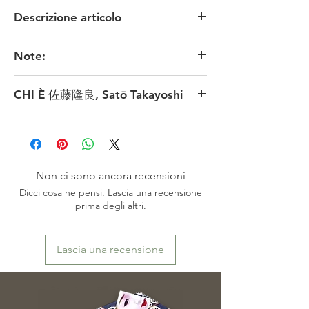
Descrizione articolo
MATERIALE: carta /seta
Note:
TECNICA: pittura tradizionale
MISURE: 140 x 68 - misure immagine 45 x 54
I colori originali potrebbero risultare meno fedeli
cm circa
CHI È 佐藤隆良, Satō Takayoshi
in funzione delle impostazioni dello schermo.
CONDIZIONI: ottime
※お色は、素人撮影ですので表現出来ていない
EPOCA: anni '90
佐藤隆良, Satō Takayoshi (佐藤 隆良 さとう たか
場合がございます。またモニターによっても映
PROVENIENZA: Giappone
よし), è un pittore giapponese contemporaneo
り方が異なる場合もございますので、ご了承頂
appartenente alla tradizione della pittura
けますよう、お願い致します。
nihonga 日本画
, noto soprattutto per le sue
vedute poetiche di antichi templi, paesaggi
Non ci sono ancora recensioni
immersi nella nebbia e scorci stagionali del
Dicci cosa ne pensi. Lascia una recensione
Giappone storico. Nato nel 1950 nella prefettura
prima degli altri.
di Fukushima, più precisamente nell’area di
Minamisōma, sviluppò fin da giovane interesse
per il disegno e per la rappresentazione della
Lascia una recensione
natura giapponese.
Dopo il diploma si trasferì a Tokyo con il
desiderio di diventare pittore professionista. Nel
1978 entrò nella cerchia del celebre maestro 平山
郁夫, Hirayama Ikuo, uno dei più importanti