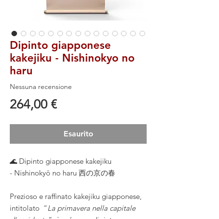
Dipinto giapponese
kakejiku - Nishinokyo no
haru
Nessuna recensione
Prezzo
264,00 €
Esaurito
🌊 Dipinto giapponese kakejiku
- Nishinokyō no haru 西の京の春
Prezioso e raffinato kakejiku giapponese,
intitolato “
La primavera nella capitale