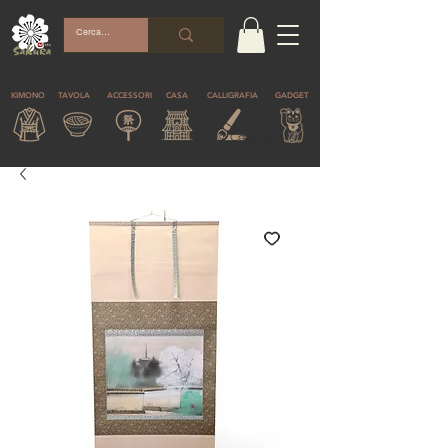
KIMONO
TAVOLA
ACCESSORI
CASA
CALLIGRAFIA
GADGET
© Copyright