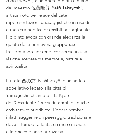
d’occidente
”, è un’opera dipinta a mano
dal maestro 佐藤隆良,
Satō Takayoshi
,
artista noto per le sue delicate
rappresentazioni paesaggistiche intrise di
atmosfera poetica e sensibilità stagionale.
Il dipinto evoca con grande eleganza la
quiete della primavera giapponese,
trasformando un semplice scorcio in una
visione sospesa tra memoria, natura e
spiritualità.
Il titolo 西の京, Nishinokyō, è un antico
appellativo legato alla città di
Yamaguchi chiamata " la Kyoto
dell'Occidente " ricca di templi e antiche
architetture buddhiste. L’opera sembra
infatti suggerire un paesaggio tradizionale
dove il tempo rallenta: un muro in pietra
e intonaco bianco attraversa