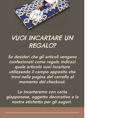
pittori giapponesi del dopoguerra e figura
fondamentale del movimento
nihonga 日本画
contemporaneo. La formazione sotto Hirayama
influenzò profondamente il suo stile, soprattutto
nell’uso delle atmosfere soffuse, delle
architetture sacre e della spiritualità silenziosa
che caratterizzano molte sue opere.
VUOI INCARTARE UN
Nel 1981 ottenne la sua prima importante
ammissione alla 日本美術院展, la prestigiosa
REGALO?
esposizione della Japan Art Institute conosciuta
come “Inten” o 院展. L’opera presentata,
Se desideri che gli articoli vengano
intitolata “漁村” (“Villaggio di pescatori”), segnò
confezionati come regalo indicaci
l’inizio della sua carriera ufficiale nel panorama
quale articolo vuoi incartare
artistico giapponese. Negli anni successivi
utilizzando il campo apposito che
ricevette numerosi riconoscimenti, tra cui diversi
trovi nella pagina del carrello al
premi 奨励賞 nelle edizioni dell’Inten del 1993,
momento del checkout.
1997 e 2000.
Le sue opere vennero inoltre acquistate dal
Lo incarteremo con carta
Ministero degli Esteri giapponese, dalla 松岡美
giapponese, ogg
etto decorativo e la
術館 Matsuoka Museum e da altre istituzioni
nostra etichetta per gli auguri.
culturali. Questo testimonia il riconoscimento
ufficiale ottenuto dalla sua pittura nel contesto
dell’arte giapponese contemporanea.