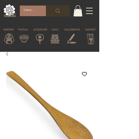
KIMONO
TAVOLA
ACCESSORI
CASA
CALLIGRAFIA
GADGET
© Copyright