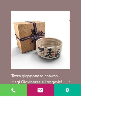
Tazza giapponese chawan -
Giacca giapponese haori
Hagi Giovinezza e Longevità
takeba moyo
Prezzo
Prezzo
89,00 €
164,00 €