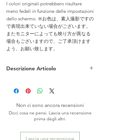
I colori originali potrebbero risultare
meno fedeli in funzione delle impostazioni
dello schermo. ※お色は、素人撮影ですの
で表現出来ていない場合がございます。
またモニターによっても映り方が異なる
場合もございますので、ご了承頂けます
よう、お願い致します。
Descrizione Articolo
MATERIALE: bamboo naturale laccato
MISURE: lunghezza 13 x larghezza 2.5 cm
CONDIZIONI: nuovo
ORIGINI: Giappone - Kanazawa
Non ci sono ancora recensioni
Dicci cosa ne pensi. Lascia una recensione
prima degli altri.
Lascia una recensione