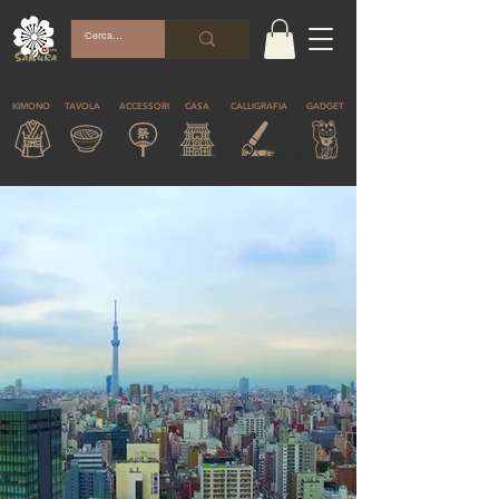
KIMONO
TAVOLA
ACCESSORI
CASA
CALLIGRAFIA
GADGET
© Copyright