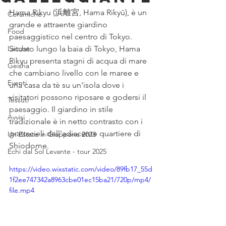
Hama Rikyu (浜離宮, Hama Rikyū), è un 
Ceramiche
grande e attraente giardino 
Food
paesaggistico nel centro di Tokyo. 
Lacche
Situato lungo la baia di Tokyo, Hama 
Rikyu presenta stagni di acqua di mare 
Geisha
che cambiano livello con le maree e 
Eventi
una casa da tè su un'isola dove i 
visitatori possono riposare e godersi il 
Tessuti
paesaggio. Il giardino in stile 
Avvisi
tradizionale è in netto contrasto con i 
grattacieli dell'adiacente quartiere di 
Un'Estate in Giappone 2023
Shiodome.
Echi dal Sol Levante - tour 2025
https://video.wixstatic.com/video/89fb17_55d
1f2ee747342a8963cbe01ec15ba21/720p/mp4/
file.mp4