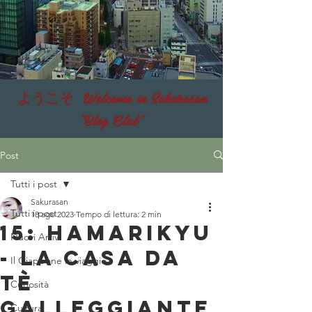
ようこそ Welcome in Sakurasan
"Blog Club"
Post
Tutti i post
Sakurasan
Tutti i post
18 ago 2023
Tempo di lettura: 2 min
15: Hamarikyu
Nuovi Arrivi
- La casa da
Il Giappone in viaggio
tè
Curiosità
galleggiante
Cultura