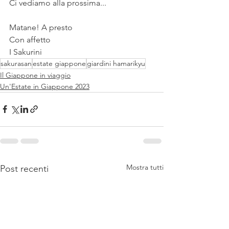
Ci vediamo alla prossima...
Matane! A presto
Con affetto
I Sakurini
sakurasan
estate giappone
giardini hamarikyu
Il Giappone in viaggio
Un'Estate in Giappone 2023
Mostra tutti
Post recenti