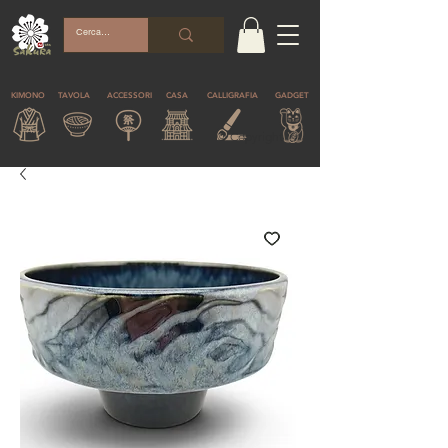
KIMONO
TAVOLA
ACCESSORI
CASA
CALLIGRAFIA
GADGET
© Copyright