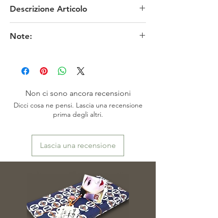
Descrizione Articolo
MATERIALE: ceramica
Note:
TECNICA: manuale
MISURE: diametro superiore circa 16 cm,
I colori originali potrebbero risultare meno fedeli
diametro inferiore circa 18 cm, altezza del
in funzione delle impostazioni dello schermo.
piede circa 4 cm, altezza totale circa 14,5 cm
※お色は、素人撮影ですので表現出来ていない
CONDIZIONI: perfette
場合がございます。またモニターによっても映
EPOCA: anni '80
り方が異なる場合もございますので、ご了承頂
PROVENIENZA: Giappone
Non ci sono ancora recensioni
けますよう、お願い致します。
Dicci cosa ne pensi. Lascia una recensione
prima degli altri.
Lascia una recensione