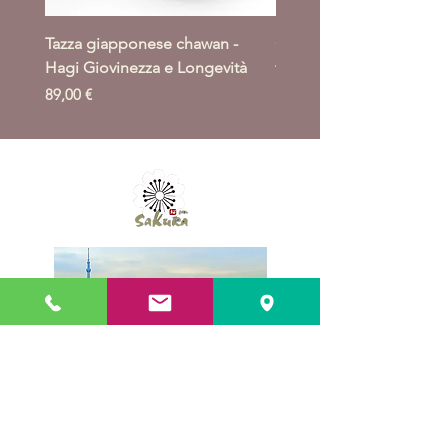
Tazza giapponese chawan -
Giacca giapponese haori
Hagi Giovinezza e Longevità
takeba moyo
Prezzo
Prezzo
89,00 €
164,00 €
accedi al "Sakurasan Club"