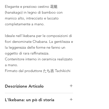
Elegante e prezioso cestino 花籠
(hanakago) in legno di bamboo con
manico alto, intrecciato e laccato
completamente a mano.
Ideale nell'ikebana per le composizioni di
fiori denominate Chabana. La gentilezza e
la leggerezza delle forme ne fanno un
oggetto di rara raffinatezza.
Contenitore interno in ceramica realizzato
a mano.
Firmato dal produttore たち吉 Tachikichi
Descrizione Articolo
MATERIALE: legno/bamboo
L'Ikebana: un pò di storia
TECNICA: manuale
MISURE: diametro cestino 14,5 x altezza 12
L’autentica arte dell’
Ikebana
è chiamata Kado,