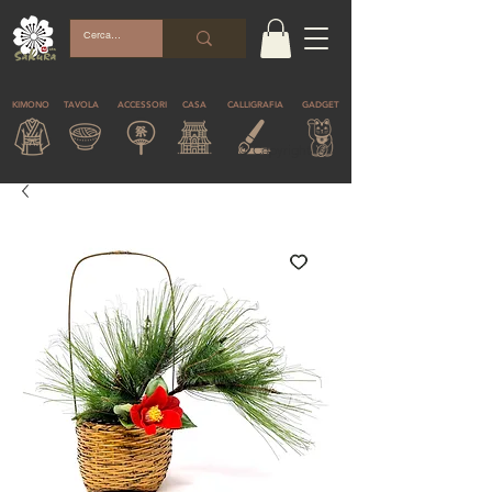
KIMONO
TAVOLA
ACCESSORI
CASA
CALLIGRAFIA
GADGET
© Copyright