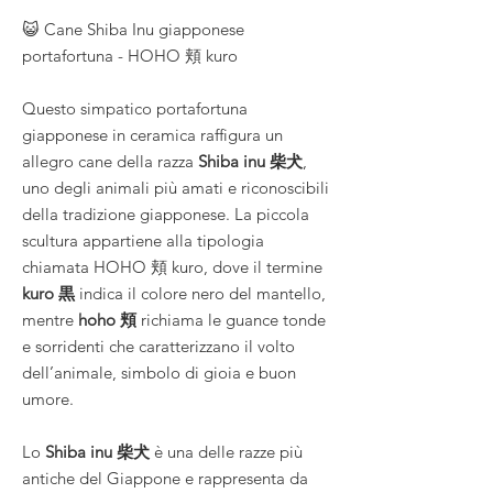
😺 Cane Shiba Inu giapponese
portafortuna - HOHO 頬 kuro
Questo simpatico portafortuna
giapponese in ceramica raffigura un
allegro cane della razza
Shiba inu 柴犬
,
uno degli animali più amati e riconoscibili
della tradizione giapponese. La piccola
scultura appartiene alla tipologia
chiamata HOHO 頬 kuro, dove il termine
kuro 黒
indica il colore nero del mantello,
mentre
hoho 頬
richiama le guance tonde
e sorridenti che caratterizzano il volto
dell’animale, simbolo di gioia e buon
umore.
Lo
Shiba inu 柴犬
è una delle razze più
antiche del Giappone e rappresenta da