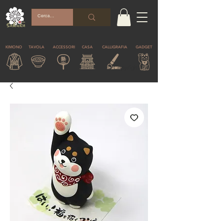
KIMONO
TAVOLA
ACCESSORI
CASA
CALLIGRAFIA
GADGET
© Copyright