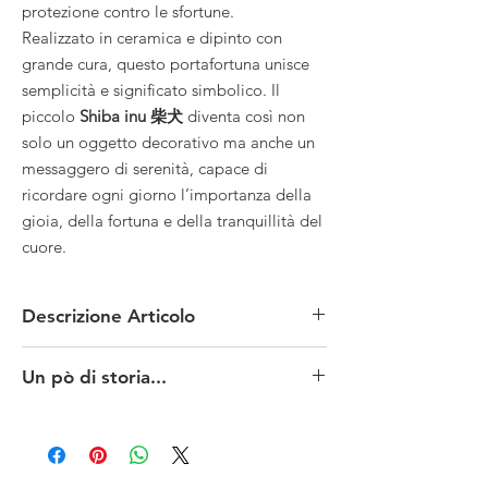
protezione contro le sfortune.
Realizzato in ceramica e dipinto con
grande cura, questo portafortuna unisce
semplicità e significato simbolico. Il
piccolo
Shiba inu 柴犬
diventa così non
solo un oggetto decorativo ma anche un
messaggero di serenità, capace di
ricordare ogni giorno l’importanza della
gioia, della fortuna e della tranquillità del
cuore.
Descrizione Articolo
MATERIALE: porcellana
Un pò di storia...
MISURE: altezza 8.5 cm, larghezza 7.5 cm,
profondità 8 cm
C’era una volta un tempio, chiamato
Tempio di
CONDIZIONI: nuovo
Gotoku
, situato in un quartiere povero
PROVENIENZA: 🇯🇵 Giappone
di
Edo
(oggi
Tokyo
). Era un tempio malandato e
trascurato; il salone principale era privo di