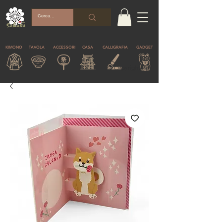
KIMONO
TAVOLA
ACCESSORI
CASA
CALLIGRAFIA
GADGET
© Copyright