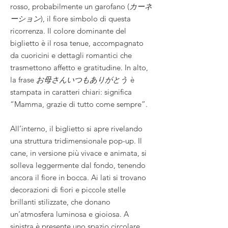
rosso, probabilmente un garofano (
カーネ
ーション
), il fiore simbolo di questa
ricorrenza. Il colore dominante del
biglietto è il rosa tenue, accompagnato
da cuoricini e dettagli romantici che
trasmettono affetto e gratitudine. In alto,
la frase
お母さんいつもありがとう
è
stampata in caratteri chiari: significa
“Mamma, grazie di tutto come sempre”.
All’interno, il biglietto si apre rivelando
una struttura tridimensionale pop-up. Il
cane, in versione più vivace e animata, si
solleva leggermente dal fondo, tenendo
ancora il fiore in bocca. Ai lati si trovano
decorazioni di fiori e piccole stelle
brillanti stilizzate, che donano
un’atmosfera luminosa e gioiosa. A
sinistra è presente uno spazio circolare