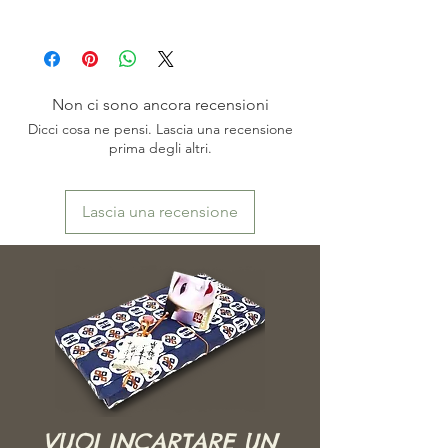
MISURE: biglietto Altezza: 13,2 cm -
I colori originali potrebbero risultare meno fedeli
Larghezza: 10 cm
in funzione delle impostazioni dello schermo.
CONDIZIONI: nuovo
※お色は、素人撮影ですので表現出来ていない
PROVENIENZA: Giappone - Kyoto
場合がございます。またモニターによっても映
り方が異なる場合もございますので、ご了承頂
Non ci sono ancora recensioni
けますよう、お願い致します。
Dicci cosa ne pensi. Lascia una recensione
prima degli altri.
Lascia una recensione
VUOI INCARTARE UN