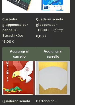
Custodia
Quaderni scuola
giapponese per
giapponese -
pennelli -
TOBIUO トビウオ
Burashikēsu
Prezzo
6,00 €
Prezzo
16,00 €
Aggiungi al
Aggiungi al
carrello
carrello
Quaderno scuola
Cartoncino -