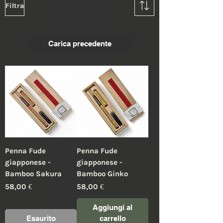
Filtra
Carica precedente
Penna Fude
Penna Fude
giapponese -
giapponese -
Bamboo Sakura
Bamboo Ginko
Prezzo
Prezzo
58,00 €
58,00 €
Aggiungi al
Esaurito
carrello