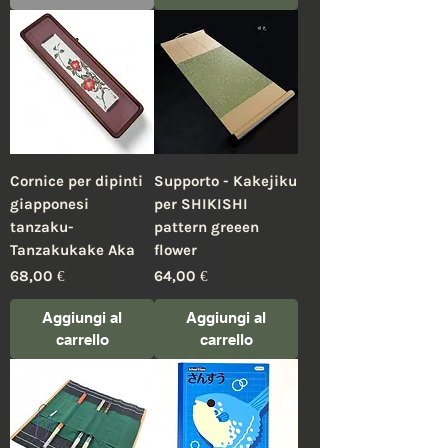
Cornice per dipinti
Supporto - Kakejiku
giapponesi
per SHIKISHI
tanzaku-
pattern greeen
Tanzakukake Aka
flower
Prezzo
Prezzo
68,00 €
64,00 €
Aggiungi al
Aggiungi al
carrello
carrello