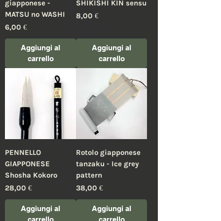
giapponese -
SHIKISHI KIN sensu
MATSU no WASHI
Prezzo
8,00 €
Prezzo
6,00 €
Aggiungi al
Aggiungi al
carrello
carrello
PENNELLO
Rotolo giapponese
GIAPPONESE
tanzaku - Ice grey
Shosha Kokoro
pattern
Prezzo
Prezzo
28,00 €
38,00 €
Aggiungi al
Aggiungi al
carrello
carrello