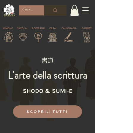
KIMONO
TAVOLA
ACCESSORI
CASA
CALLIGRAFIA
GADGET
© Copyright
書道
L'arte della scrittura
SHODO & SUMI-E
SCOPRILI TUTTI