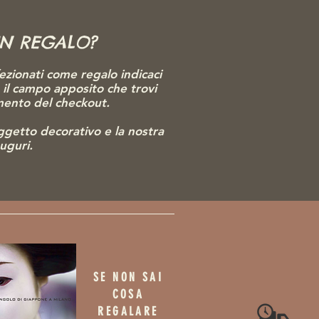
UN REGALO?
ezionati come regalo indicaci
o il campo apposito che trovi
omento del checkout.
gg
etto decorativo e la nostra
auguri.
SE NON SAI
COSA
REGALARE