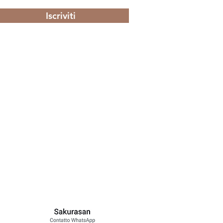
Iscriviti
 con gli altri membri
enti e molto