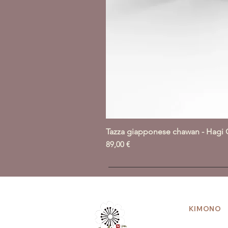
Tazza giapponese chawan - Hagi 
Prezzo
89,00 €
KIMONO