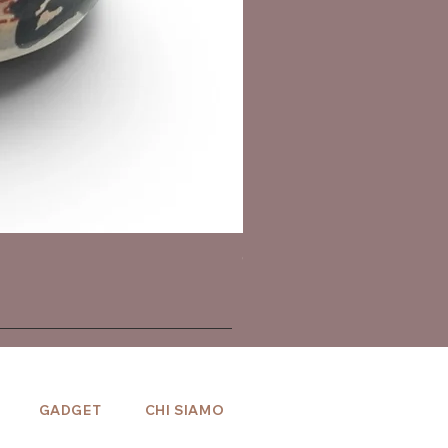
Giacca giapponese haori - 
Prezzo
164,00 €
GADGET
CHI SIAMO