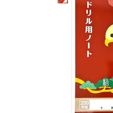
i
i
se