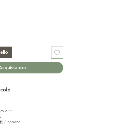
ello
Acquista ora
icolo
 25.2 cm
o
🇵 Giappone