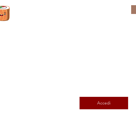
Entra in
"sakurasan club"!
Iscriviti per ottenere da subito i punti maki.
Dopo il primo acquisto sconto fisso del 5%.​
Effettua l'accesso ed entra in contatto
Scopri e segui gli altri membri, lascia comm
altro.
Accedi
Negozio di vendita online