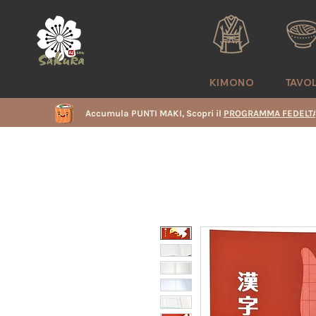
KIMONO
TAVO
Accumula PUNTI MAKI, Scopri il
PROGRAMMA FEDELTA
i
e
i
i