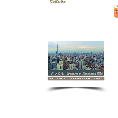
accedi al "Sakurasan Club"
Contattaci
info.sakurasan@gmail.com