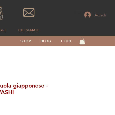
© Copyright
Accedi
GET
CHI SIAMO
SHOP
BLOG
CLUB
uola giapponese -
WASHI
o