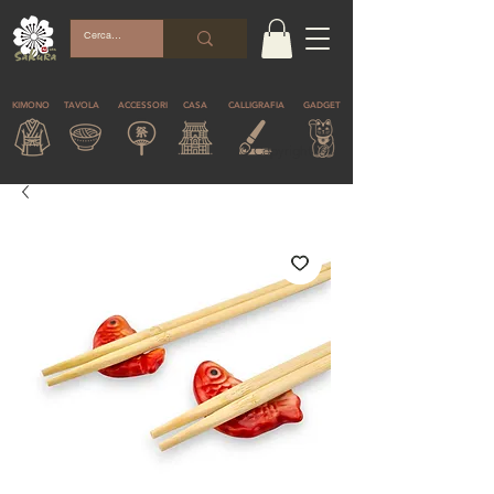
KIMONO
TAVOLA
ACCESSORI
CASA
CALLIGRAFIA
GADGET
© Copyright