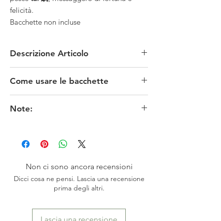
felicità.
Bacchette non incluse
Descrizione Articolo
MATERIALE: porcellana
Come usare le bacchette
MISURE: lunghezza 5 x larghezza 3 x altezza
2 cm
La prima bacchetta dovrebbe stare nell'incavo tra
CONDIZIONI: nuovi
Note:
il pollice e l'indice, appoggiata sull'anulare, in
PROVENIENZA: Giappone - Osaka
posizione fissa.
I colori originali potrebbero risultare meno fedeli
La seconda bacchetta, stretta tra le sommità del
in funzione delle impostazioni dello schermo.
pollice, indice e medio, dovrebbe potersi
※お色は、素人撮影ですので表現出来ていない
manovrare liberamente.
場合がございます。またモニターによっても映
Le punte riunite dovrebbero combaciare.
り方が異なる場合もございますので、ご了承頂
Non ci sono ancora recensioni
けますよう、お願い致します。
Dicci cosa ne pensi. Lascia una recensione
prima degli altri.
Lascia una recensione