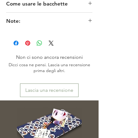
Come usare le bacchette
MISURE: lunghezza 6,5 x larghezza 3 x
altezza 2 cm
La prima bacchetta dovrebbe stare nell'incavo tra
CONDIZIONI: nuovi
Note:
il pollice e l'indice, appoggiata sull'anulare, in
PROVENIENZA: Giappone - Osaka
posizione fissa.
I colori originali potrebbero risultare meno fedeli
La seconda bacchetta, stretta tra le sommità del
in funzione delle impostazioni dello schermo.
pollice, indice e medio, dovrebbe potersi
※お色は、素人撮影ですので表現出来ていない
manovrare liberamente.
場合がございます。またモニターによっても映
Le punte riunite dovrebbero combaciare.
り方が異なる場合もございますので、ご了承頂
Non ci sono ancora recensioni
けますよう、お願い致します。
Dicci cosa ne pensi. Lascia una recensione
prima degli altri.
Lascia una recensione