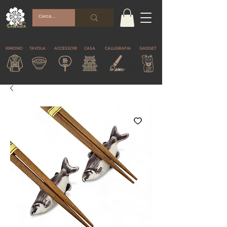
KIMONO
TAVOLA
ACCESSORI
CASA
CALLIGRAFIA
GADGET
© Copyright