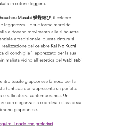
ukata in cotone leggero.
houchou Musubi 蝶蝶結び
, il celebre
a e leggerezza. Le sue forme morbide
rfalla e donano movimento alla silhouette.
enziale e tradizionale, questa cintura si
 realizzazione del celebre
Kai No Kuchi
ca di conchiglia”, apprezzato per la sua
inimalista vicino all’estetica del
wabi sabi
entro tessile giapponese famoso per la
esta hanhaba obi rappresenta un perfetto
tà e raffinatezza contemporanea. Un
e con eleganza sia coordinati classici sia
 kimono giapponese.
seguire il nodo che preferisci