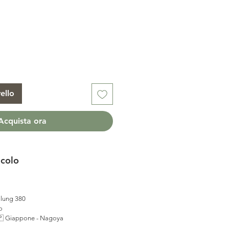
ello
Acquista ora
icolo
 lung 380
o
 Giappone - Nagoya