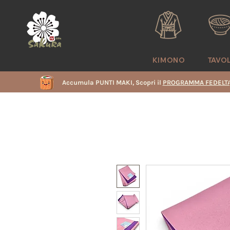
KIMONO
TAVO
Accumula PUNTI MAKI, Scopri il
PROGRAMMA FEDELTA
i
e
i
i