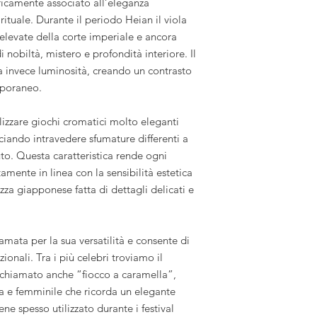
oricamente associato all’eleganza
pirituale. Durante il periodo Heian il viola
iù elevate della corte imperiale e ancora
nobiltà, mistero e profondità interiore. Il
a invece luminosità, creando un contrasto
mporaneo.
izzare giochi cromatici molto eleganti
ciando intravedere sfumature differenti a
to. Questa caratteristica rende ogni
amente in linea con la sensibilità estetica
ezza giapponese fatta di dettagli delicati e
mata per la sua versatilità e consente di
izionali. Tra i più celebri troviamo il
 chiamato anche “fiocco a caramella”,
a e femminile che ricorda un elegante
ne spesso utilizzato durante i festival