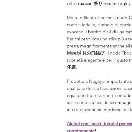
estivi
matsuri 祭り
insieme agli y
Molto raffinato è anche il nodo
C
nodo a farfalla, simbolo di grazi
evocano il battito d’ali di una fa
Per chi predilige uno stile più ess
presta magnificamente anche alla
Musubi 貝の口結び
, il nodo “boc
sobrietà elegante e per il gusto m
侘寂
.
Prodotta a Nagoya, importante c
qualità delle sue lavorazioni, qu
equilibrio tra tradizione, comodi
accessorio capace di accompagnar
interpretazioni più moderne del
Aiutati con i nostri tutorial per e
correttamente
!