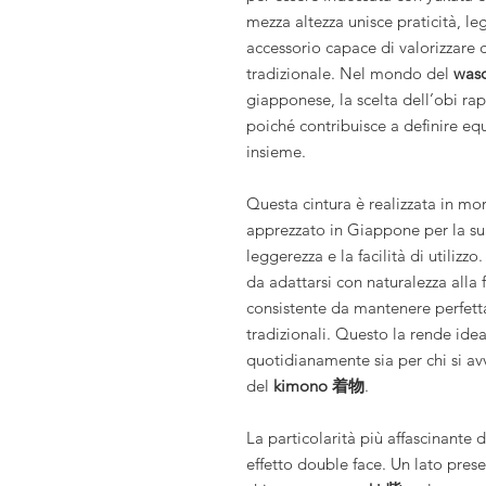
mezza altezza unisce praticità, le
accessorio capace di valorizzare
tradizionale. Nel mondo del
was
giapponese, la scelta dell’obi r
poiché contribuisce a definire equi
insieme.
Questa cintura è realizzata in mo
apprezzato in Giappone per la sua
leggerezza e la facilità di utilizz
da adattarsi con naturalezza alla
consistente da mantenere perfett
tradizionali. Questo la rende idea
quotidianamente sia per chi si avv
del
kimono 着物
.
La particolarità più affascinante 
effetto double face. Un lato prese