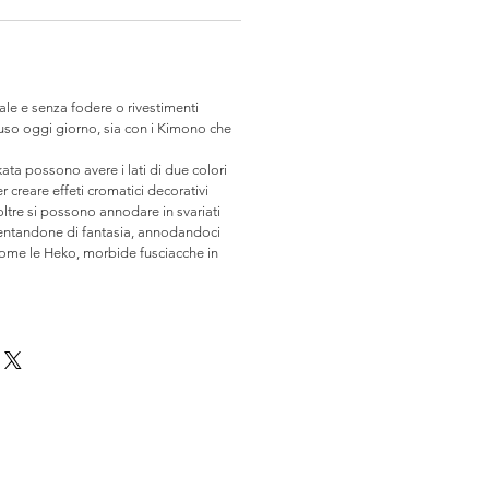
ale e senza fodere o rivestimenti
 uso oggi giorno, sia con i Kimono che
ta possono avere i lati di due colori
 creare effeti cromatici decorativi
noltre si possono annodare in svariati
ventandone di fantasia, annodandoci
come le Heko, morbide fusciacche in