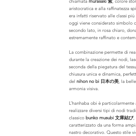
chiamata
murasaki 紫
, colore st
aristocratica e alla raffinatezza s
era infatti riservato alle classi p
oggi viene considerato simbolo di 
secondo lato, in rosa chiaro, don
estremamente raffinato e conte
La combinazione permette di real
durante la creazione dei nodi, las
seconda della piegatura del tessu
chiusura unica e dinamica, perfett
del
nihon no bi 日本の美
, la bell
armonia visiva.
L’hanhaba obi è particolarmente a
realizzare diversi tipi di nodi trad
classico
bunko musubi 文庫結び
,
caratterizzato da una forma ampi
nastro decorativo. Questo stile vie