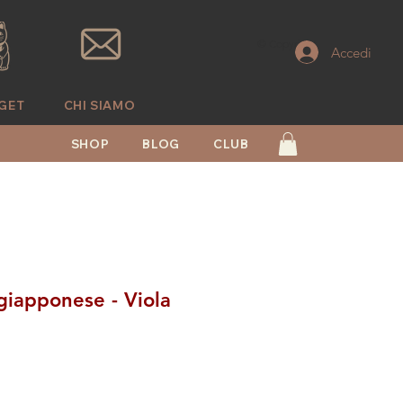
© Copyright
Accedi
GET
CHI SIAMO
SHOP
BLOG
CLUB
giapponese - Viola
zo