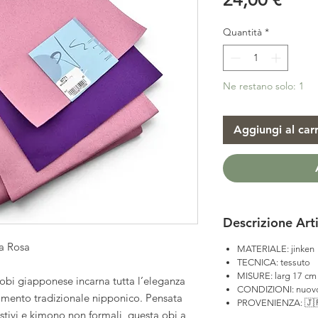
Quantità
*
Ne restano solo: 1
Aggiungi al carr
Descrizione Art
la Rosa
MATERIALE: jinken
TECNICA: tessuto
MISURE: larg 17 cm
obi giapponese incarna tutta l’eleganza
CONDIZIONI: nuov
liamento tradizionale nipponico. Pensata
PROVENIENZA: 🇯
stivi e kimono non formali, questa obi a