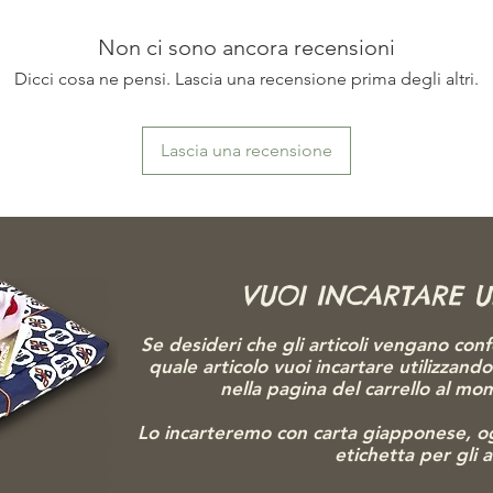
Non ci sono ancora recensioni
Dicci cosa ne pensi. Lascia una recensione prima degli altri.
Lascia una recensione
VUOI INCARTARE 
Se desideri che gli articoli vengano conf
quale articolo vuoi incartare utilizzand
nella pagina del carrello al m
Lo incarteremo con carta giapponese, o
etichetta per gli 