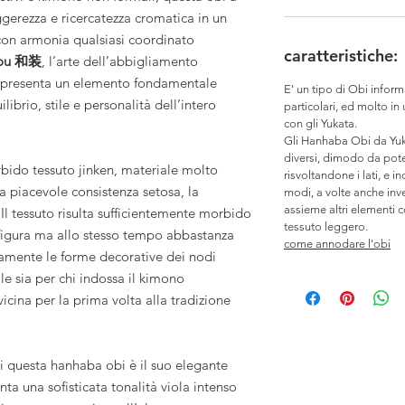
ggerezza e ricercatezza cromatica in un
 con armonia qualsiasi coordinato
caratteristiche:
ou 和装
, l’arte dell’abbigliamento
appresenta un elemento fondamentale
E' un tipo di Obi inform
librio, stile e personalità dell’intero
particolari, ed molto in
con gli Yukata.
Gli Hanhaba Obi da Yuka
diversi, dimodo da poter
rbido tessuto jinken, materiale molto
risvoltandone i lati, e i
 piacevole consistenza setosa, la
modi, a volte anche in
assieme altri elementi 
o. Il tessuto risulta sufficientemente morbido
tessuto leggero.
 figura ma allo stesso tempo abbastanza
come annodare l'obi
amente le forme decorative dei nodi
le sia per chi indossa il kimono
icina per la prima volta alla tradizione
di questa hanhaba obi è il suo elegante
nta una sofisticata tonalità viola intenso