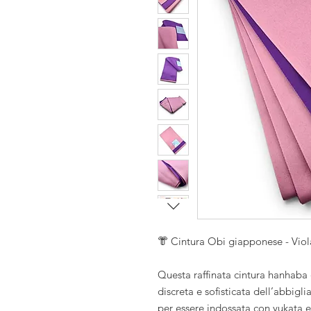
i
i
se
👘 Cintura Obi giapponese - Vio
Questa raffinata cintura hanhaba 
discreta e sofisticata dell’abbig
per essere indossata con yukata e