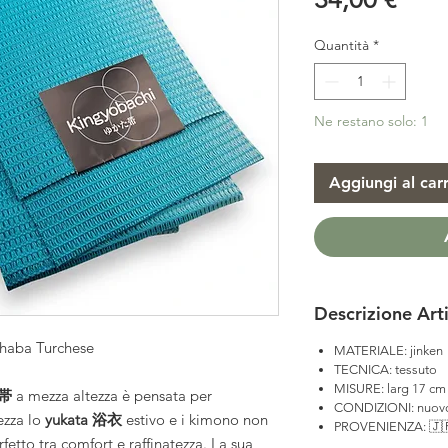
Quantità
*
Ne restano solo: 1
Aggiungi al carr
Descrizione Art
nhaba Turchese
MATERIALE: jinken
TECNICA: tessuto
MISURE: larg 17 cm
幅帯
a mezza altezza è pensata per
CONDIZIONI: nuov
ezza lo
yukata 浴衣
estivo e i kimono non
PROVENIENZA: 🇯
rfetto tra comfort e raffinatezza. La sua