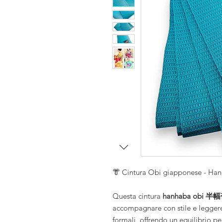
i
i
se
👘 Cintura Obi giapponese - Ha
Questa cintura
hanhaba obi 半
accompagnare con stile e legger
formali, offrendo un equilibrio pe