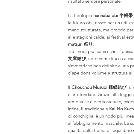
risultato sempre personale.
La tipologia
hanhaba obi 半幅帯
la fukuro obi, nasce per un utiliz
meno strutturata, ma proprio per
alle stagioni calde, ai festival est
matsuri 祭り
.
Tra i nodi più iconici che si posso
文庫結び
, noto come fiocco a ca
simmetriche ben definite e una pa
d’ape dona volume e struttura al 
Il
Chouchou Musubi 蝶蝶結び
, o
e arrotondate. Grazie alla leggera 
armoniose e ben sostenute, evo
Infine, il tradizionale
Kai No Ku
di conchiglia, è un nodo più line
all’abbigliamento maschile. La su
qualità della trama e l’equilibrio