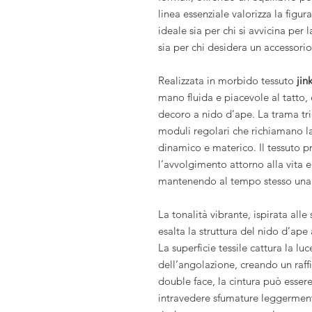
linea essenziale valorizza la figu
ideale sia per chi si avvicina per
sia per chi desidera un accessori
Realizzata in morbido tessuto
ji
mano fluida e piacevole al tatto, 
decoro a nido d’ape. La trama tr
moduli regolari che richiamano la 
dinamico e materico. Il tessuto pr
l’avvolgimento attorno alla vita 
mantenendo al tempo stesso una s
La tonalità vibrante, ispirata alle
esalta la struttura del nido d’ape
La superficie tessile cattura la l
dell’angolazione, creando un raffi
double face, la cintura può esser
intravedere sfumature leggermente