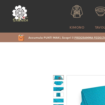
KIMONO
TAVO
Accumula PUNTI MAKI, Scopri il
PROGRAMMA FEDELTA
i
e
i
i