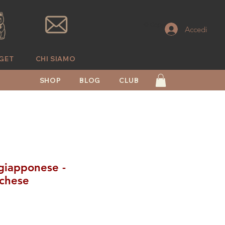
© Copyright
Accedi
GET
CHI SIAMO
SHOP
BLOG
CLUB
giapponese -
chese
zo