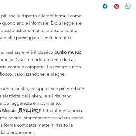
, più snella rispetto alle obi formali come
zo quotidiano e informale. È più leggera e
 questo estremamente pratica e adatta
ivi o alle passeggiate serali durante i
no realizzare vi è il classico
bunko musubi
ramella. Questo nodo presenta due ali
rte centrale compatta. La texture a nido
fiocco, valorizzandone le pieghe.
 nodo a farfalla, sviluppa linee più morbide
elasticità del jinken, le ali risultano
cando leggerezza e movimento.
chi Musubi 貝の口結び
, letteralmente bocca
are e sobrio, storicamente associato anche
a forma compatta mette in risalto la
 delle proporzioni.