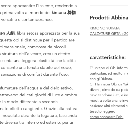
ra senza appesantire l’insieme, rendendola
 la prima volta al mondo del
kimono 着物
Prodotti Abbinab
o versatile e contemporaneo.
KIMONO YUKATA
nken 人絹
, fibra setosa apprezzata per la sua
CALZATURE GETA e Z
questa obi si distingue per il particolare
idimensionale, composta da piccoli
struttura dell’alveare, crea un effetto
caratteristiche:
esenta una leggera elasticità che facilita
e consente una tenuta stabile del nodo,
E' un tipo di Obi inform
particolari, ed molto in
ensazione di comfort durante l’uso.
con gli Yukata.
Gli Hanhaba Obi da Yuka
 sfumature dell’acqua e del cielo estivo,
diversi, dimodo da poter
 attraverso delicati giochi di luce e ombra.
risvoltandone i lati, e i
modi, a volte anche in
uce in modo differente a seconda
assieme altri elementi 
nato effetto cangiante. Grazie alla natura
tessuto leggero.
e modulata durante la legatura, lasciando
come annodare l'obi
 diverse tra interno ed esterno, per un