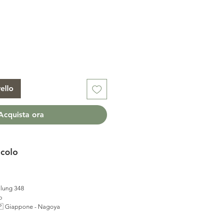
ello
Acquista ora
icolo
 lung 348
o
 Giappone - Nagoya