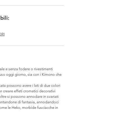
ili:
ORI
ale e senza fodere o rivestimenti
 uso oggi giorno, sia con i Kimono che
ta possono avere i lati di due colori
 creare effeti cromatici decorativi
noltre si possono annodare in svariati
ventandone di fantasia, annodandoci
come le Heko, morbide fusciacche in