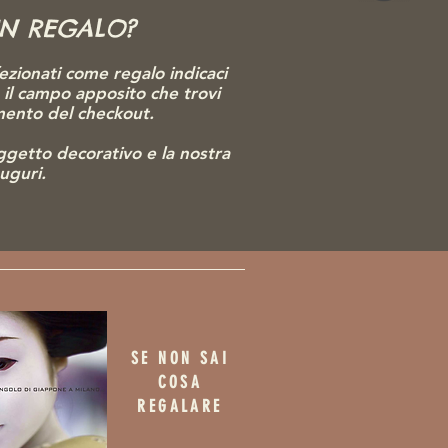
UN REGALO?
ezionati come regalo indicaci
o il campo apposito che trovi
omento del checkout.
gg
etto decorativo e la nostra
auguri.
SE NON SAI
COSA
REGALARE