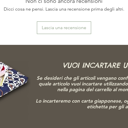
Non ci sono ancora recensioni
Dicci cosa ne pensi. Lascia una recensione prima degli altri.
Lascia una recensione
VUOI INCARTARE 
Se desideri che gli articoli vengano conf
quale articolo vuoi incartare utilizzand
nella pagina del carrello al m
Lo incarteremo con carta giapponese, o
etichetta per gli 