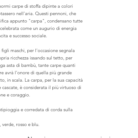
normi carpe di stoffa dipinte a colori
assero nell'aria. Questi pennoni, che
ifica appunto "carpa", condensano tutte
, celebrata come un augurio di energia
escita e successo sociale.
 figli maschi, per l'occasione segnala
ria ricchezza issando sul tetto, per
nga asta di bambù, tante carpe quanti
re avrà l'onore di quella più grande
to, in scala. La carpa, per la sua capacità
 le cascate, è considerata il più virtuoso di
ione e coraggio.
ntipioggia e corredata di corda sulla
, verde, rosso e blu.