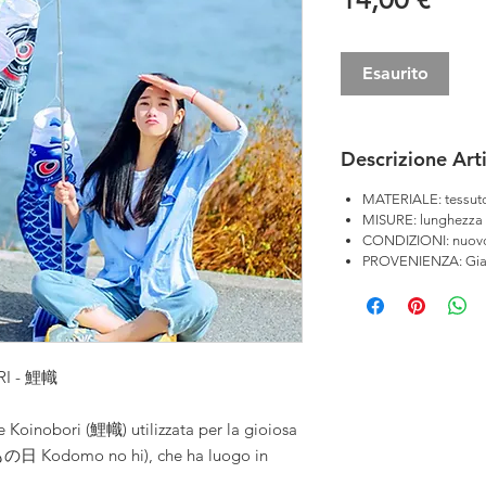
Esaurito
Descrizione Art
MATERIALE: tessuto
MISURE: lunghezza
CONDIZIONI: nuov
PROVENIENZA: Gi
RI - 鯉幟
 Koinobori (鯉幟) utilizzata per la gioiosa
もの日 Kodomo no hi), che ha luogo in