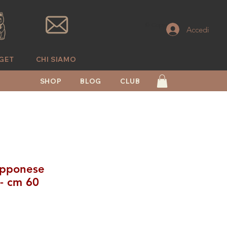
© Copyright
Accedi
GET
CHI SIAMO
SHOP
BLOG
CLUB
apponese
- cm 60
zo