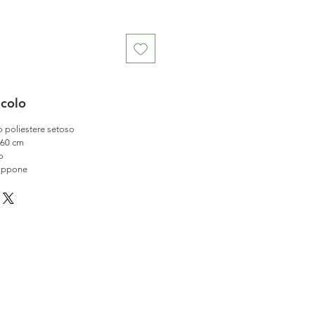
icolo
 poliestere setoso
 60 cm
o
appone