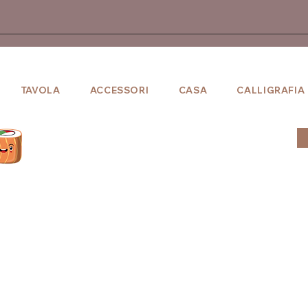
TAVOLA
ACCESSORI
CASA
CALLIGRAFIA
Entra in
"sakurasan club"!
Iscriviti per ottenere da subito i punti maki.
Dopo il primo acquisto sconto fisso del 5%.​
Effettua l'accesso ed entra in contatto
Scopri e segui gli altri membri, lascia comm
altro.