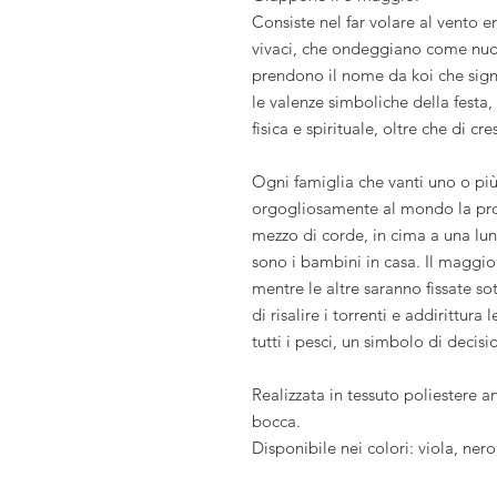
Consiste nel far volare al vento e
vivaci, che ondeggiano come nuot
prendono il nome da koi che sign
le valenze simboliche della festa
fisica e spirituale, oltre che di cr
Ogni famiglia che vanti uno o più
orgogliosamente al mondo la prop
mezzo di corde, in cima a una lu
sono i bambini in casa. Il maggio
mentre le altre saranno fissate sot
di risalire i torrenti e addirittura
tutti i pesci, un simbolo di decis
Realizzata in tessuto poliestere a
bocca.
Disponibile nei colori: viola, nero