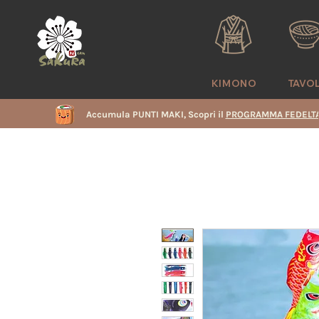
KIMONO
TAVO
Accumula PUNTI MAKI, Scopri il
PROGRAMMA FEDELTA
i
e
i
i