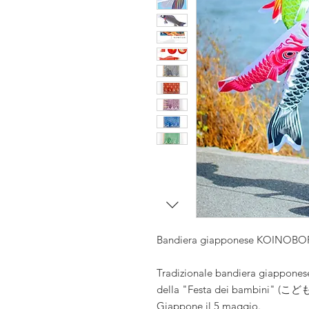
i
i
se
Bandiera giapponese KOINOBO
Tradizionale bandiera giapponese
della "Festa dei bambini" (こど
Giappone il 5 maggio.