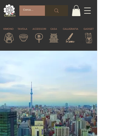
KIMONO
TAVOLA
ACCESSORI
CASA
CALLIGRAFIA
GADGET
© Copyright