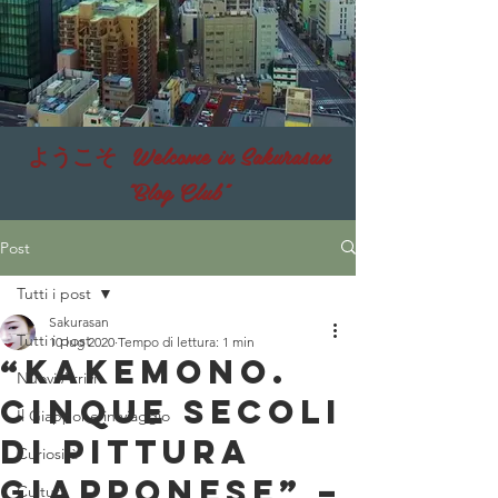
ようこそ Welcome in Sakurasan
"Blog Club"
Post
Tutti i post
Sakurasan
Tutti i post
10 lug 2020
Tempo di lettura: 1 min
“Kakemono.
Nuovi Arrivi
Cinque secoli
Il Giappone in viaggio
di pittura
Curiosità
giapponese” –
Cultura