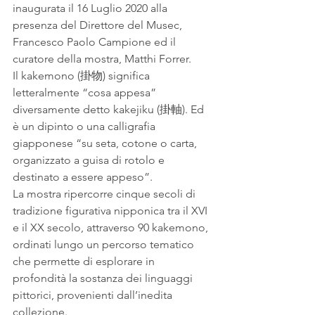
inaugurata il 16 Luglio 2020 alla 
presenza del Direttore del Musec, 
Francesco Paolo Campione ed il 
curatore della mostra, Matthi Forrer. 
Il kakemono (掛物) significa 
letteralmente “cosa appesa” 
diversamente detto kakejiku (掛軸). Ed 
è un dipinto o una calligrafia 
giapponese “su seta, cotone o carta, 
organizzato a guisa di rotolo e 
destinato a essere appeso”. 
La mostra ripercorre cinque secoli di 
tradizione figurativa nipponica tra il XVI 
e il XX secolo, attraverso 90 kakemono, 
ordinati lungo un percorso tematico 
che permette di esplorare in 
profondità la sostanza dei linguaggi 
pittorici, provenienti dall’inedita 
collezione.