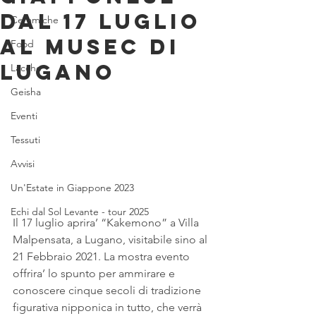
Dal 17 luglio
Ceramiche
al MUSEC di
Food
Lugano
Lacche
Geisha
Eventi
Tessuti
Avvisi
Un'Estate in Giappone 2023
Echi dal Sol Levante - tour 2025
Il 17 luglio aprira’ “Kakemono” a Villa 
Malpensata, a Lugano, visitabile sino al 
21 Febbraio 2021. La mostra evento 
offrira’ lo spunto per ammirare e 
conoscere cinque secoli di tradizione 
figurativa nipponica in tutto, che verrà 