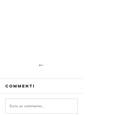
Commenti
Scrivi un commento...
梅花祭 È TEMPO
Shichi-G
San: Il
di baikasaI!