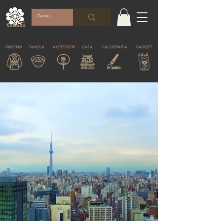
KIMONO
TAVOLA
ACCESSORI
CASA
CALLIGRAFIA
GADGET
© Copyright