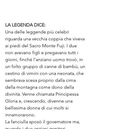
LA LEGENDA DICE:
Una delle leggende più celebri 
riguarda una vecchia coppia che viveva 
ai piedi del Sacro Monte Fuji. I due 
non avevano figli e pregavano tutti i 
giorni, finché l’anziano uomo trovò, in 
un folto gruppo di canne di bambù, un 
cestino di vimini con una neonata, che 
sembrava scesa proprio dalla cima 
della montagna come dono della 
divinità. Venne chiamata Principessa 
Gloria e, crescendo, divenne una 
bellissima donna di cui molti si 
innamorarono.
La fanciulla sposò il governatore ma, 
quando i due anziani genitori 