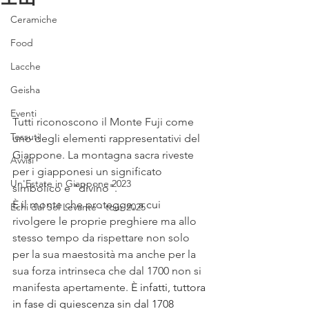
Ceramiche
Food
Lacche
Geisha
Eventi
Tutti riconoscono il Monte Fuji come 
Tessuti
uno degli elementi rappresentativi del 
Giappone. La montagna sacra riveste 
Avvisi
per i giapponesi un significato 
Un'Estate in Giappone 2023
simbolico e "divino". 
È il monte che protegge, a cui 
Echi dal Sol Levante - tour 2025
rivolgere le proprie preghiere ma allo 
stesso tempo da rispettare non solo 
per la sua maestosità ma anche per la 
sua forza intrinseca che dal 1700 non si 
manifesta apertamente. 
È infatti, tuttora 
in fase di quiescenza sin dal 1708 