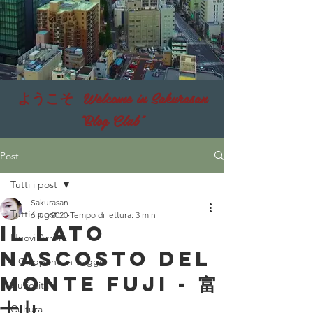
ようこそ Welcome in Sakurasan
"Blog Club"
Post
Tutti i post
Sakurasan
Tutti i post
6 lug 2020
Tempo di lettura: 3 min
IL LATO
Nuovi Arrivi
NASCOSTO DEL
Il Giappone in viaggio
MONTE FUJI - 富
Curiosità
士山
Cultura