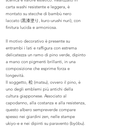
carta washi resistente e leggera, è
montato su stecche di bambù nero
laccato (黒漆塗り, kuro-urushi nuri), con
finitura lucida e armoniosa.
Il motivo decorativo è presente su
entrambi i lati e raffigura con estrema
delicatezza un ramo di pino verde, dipinto
a mano con pigmenti brillanti, in una
composizione che esprime forza e
longevità.
Il soggetto, 松 (matsu), ovvero il pino, è
uno degli emblemi più antichi della
cultura giapponese. Associato al
capodanno, alla costanza e alla resistenza,
questo albero sempreverde compare
spesso nei giardini zen, nelle stampe
ukiyo-e e nei dipinti su paravento (byōbu).