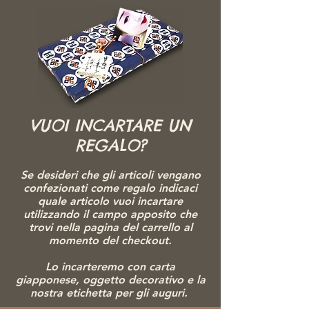
territorio nel quale conta solo la competenza del
maestro. Inchinandosi, si afferma che si è
disposti a ricevere quello che l’insegnante sta per
donarci.
Nella danza si afferra con forza facendo sentire il
rumore delle bacchette che vengono chiuse da
una sola mano.
VUOI INCARTARE UN
REGALO?
Se desideri che gli articoli vengano
confezionati come regalo indicaci
quale articolo vuoi incartare
utilizzando il campo apposito che
trovi nella pagina del carrello al
momento del checkout.
Lo incarteremo con carta
giapponese, ogg
etto decorativo e la
nostra etichetta per gli auguri.