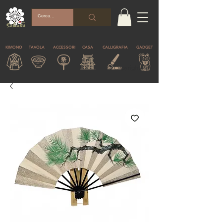
KIMONO
TAVOLA
ACCESSORI
CASA
CALLIGRAFIA
GADGET
© Copyright