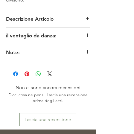
Descrizione Articolo
MATERIALE: carta/bamboo
il ventaglio da danza:
TECNICA: manuale
MISURE: apertura 50 x altezza 29 cm
Un ventaglio da danza è leggermente più largo
CONDIZIONI: Contemporaneo in ottime
Note:
rispetto a quelli normali, con stecche di bambù di
condizioni
circa trenta centimetri. Viene tenuto nel lato
Provenienza Tokyo
I colori originali potrebbero risultare meno fedeli
destro dell’obi con la sommità rivolta verso l’alto.
DISPONIBILITA': pezzo unico
in funzione delle impostazioni dello schermo. ※
Si estrae con la mano destra, e viene appoggiato
お色は、素人撮影ですので表現出来ていない場
sul palmo sinistro come se si reggesse una
合がございます。 またモニターによっても映
ciotola di riso. Poi lo si fa scivolare sulla mano
り方が異なる場合もございますので、 ご了承
lungo le stecche, prendendone l’estremità con la
Non ci sono ancora recensioni
頂けますよう、お願い致します。
mano destra, ci si piega in avanti, e lo si
Dicci cosa ne pensi. Lascia una recensione
poggia sul pavimento davanti alle ginocchia, in
prima degli altri.
questo modo, e, con la schiena perfettamente
dritta, si fa un inchino dicendo
onegaishimasu (è
permesso?posso?)
.
Lascia una recensione
Questo è un gesto fortemente ritualizzato che
significa che ci si sta lasciando alle spalle il
proprio mondo e si è pronti a entrare in un