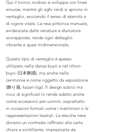
Qui il tronco nodoso si sviluppa con linee
sinuose, mentre gli aghi verdi si aprono in
ventaglio, evocando il senso di eternità e
di vigore vitale. La resa pittorica manuale,
evidenziata dalle venature e sfumature
sovrapposte, rende ogni dettaglio
vibrante e quasi tridimensionale.
Questo tipo di ventaglio è spesso
utilizzato nella danza buyō e nel nihon-
buyo (日本舞踊), ma anche nelle
cerimonie e come oggetto da esposizione
(飾り扇, kazari-ōgi). Il design sobrio ma
ricco di significati lo rende adatto anche
come accessorio per uomini, soprattutto
in occasioni formali come i matrimoni o le
rappresentazioni teatrali. Le stecche nere
donano un contrasto raffinato alla carta
chiara e scintillante, impreziosita da