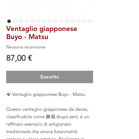
Ventaglio giapponese
Buyo - Matsu
Nessuna recensione
Prezzo
87,00 €
Esaurito
🪭 Ventaglio giapponese Buyo - Matsu
Questo ventaglio giapponese da danza,
classificabile come 舞扇 (buyō-sen), è un
raffinato esempio di artigianato
tradizionale che unisce funzionalità
scenica e valore estetico. Realizzato in