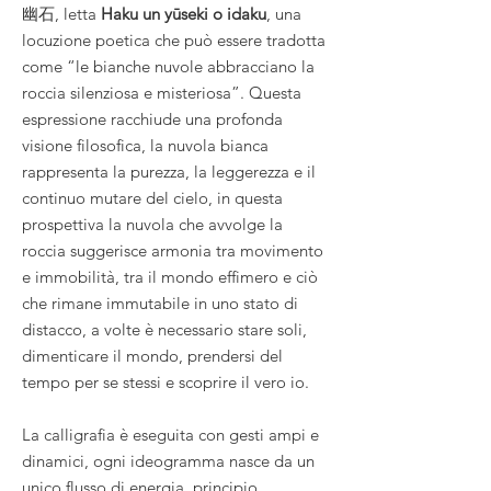
幽石, letta
Haku un yūseki o idaku
, una
locuzione poetica che può essere tradotta
come “le bianche nuvole abbracciano la
roccia silenziosa e misteriosa”. Questa
espressione racchiude una profonda
visione filosofica, la nuvola bianca
rappresenta la purezza, la leggerezza e il
continuo mutare del cielo, in questa
prospettiva la nuvola che avvolge la
roccia suggerisce armonia tra movimento
e immobilità, tra il mondo effimero e ciò
che rimane immutabile in
uno stato di
distacco, a volte è necessario stare soli,
dimenticare il mondo, prendersi del
tempo per se stessi e scoprire il vero io.
La calligrafia è eseguita con gesti ampi e
dinamici, ogni ideogramma nasce da un
unico flusso di energia, principio