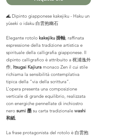
🌊 Dipinto giapponese kakejiku - Haku un
yūseki o idaku 白雲抱幽石
Elegante rotolo
kakejiku 掛軸
, raffinata
espressione della tradizione artistica e
spirituale della calligrafia giapponese. Il
dipinto calligrafico è attribuito a 梶浦逸外
作,
Itsugai Kajiura
monaco Zen il cui stile
richiama la sensibilità contemplativa
tipica della “via della scrittura”.
L’opera presenta una composizione
verticale di grande equilibrio, realizzata
con energiche pennellate di inchiostro
nero
sumi 墨
su carta tradizionale
washi
和紙
.
La frase protagonista del rotolo è 白雲抱