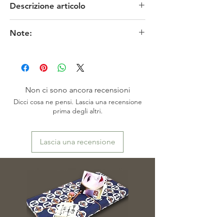
Descrizione articolo
MATERIALE: carta / seta
Note:
TECNICA: scrittura manuale tradizionale
CONDIZIONI: anni 80 in ottime condizioni
I colori originali potrebbero risultare meno fedeli
MISURE: totali 200 cm di lunghezza x 56 cm
in funzione delle impostazioni dello schermo.
di larghezza circa - dipinto 132 x 43 cm
※
お色は、素人撮影ですので表現出来ていない
PROVENIENZA: Giappone - Kyoto
場合がございます。またモニターによっても映
り方が異なる場合もございますので、ご了承頂
Non ci sono ancora recensioni
けますよう、お願い致します。
Dicci cosa ne pensi. Lascia una recensione
prima degli altri.
Lascia una recensione