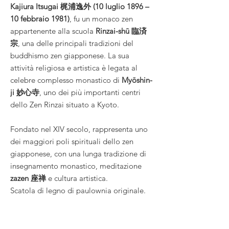
Kajiura Itsugai 梶浦逸外 (10 luglio 1896 –
10 febbraio 1981)
, fu un monaco zen
appartenente alla scuola
Rinzai-shū 臨済
宗
, una delle principali tradizioni del
buddhismo zen giapponese. La sua
attività religiosa e artistica è legata al
celebre complesso monastico di
Myōshin-
ji 妙心寺
, uno dei più importanti centri
dello Zen Rinzai situato a Kyoto.
Fondato nel XIV secolo, rappresenta uno
dei maggiori poli spirituali dello zen
giapponese, con una lunga tradizione di
insegnamento monastico, meditazione
zazen 座禅
e cultura artistica.
Scatola di legno di paulownia originale.