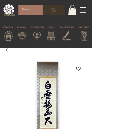
KIMONO
TAVOLA
ACCESSORI
CASA
CALLIGRAFIA
GADGET
© Copyright