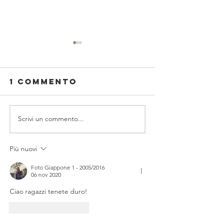
1 commento
Scrivi un commento...
Buon Natale:
Per un N
クリスマスおめでとう
tutto
GIAPPONE
Più nuovi
Foto Giappone 1 - 2005/2016
06 nov 2020
Ciao ragazzi tenete duro!
Mi piace
Rispondi