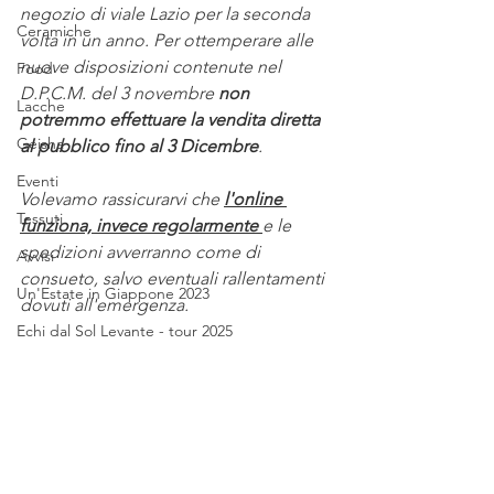
negozio di viale Lazio per la seconda 
Ceramiche
volta in un anno. Per ottemperare alle 
nuove disposizioni contenute nel 
Food
D.P.C.M. del 3 novembre 
non 
Lacche
potremmo effettuare la vendita diretta 
Geisha
al pubblico fino al 3 Dicembre
.
Eventi
Volevamo rassicurarvi che 
l'online 
Tessuti
funziona, invece regolarmente 
e le 
spedizioni avverranno come di 
Avvisi
consueto, salvo eventuali rallentamenti 
Un'Estate in Giappone 2023
dovuti all'emergenza.
Echi dal Sol Levante - tour 2025