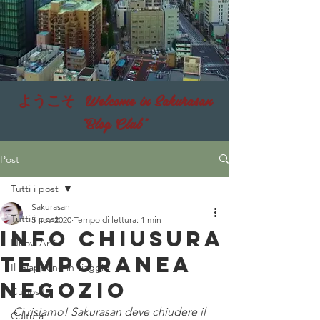
ようこそ Welcome in Sakurasan
"Blog Club"
Post
Tutti i post
Sakurasan
Tutti i post
5 nov 2020
Tempo di lettura: 1 min
INFo chiusura
Nuovi Arrivi
temporanea
Il Giappone in viaggio
negozio
Curiosità
Ci risiamo! Sakurasan deve chiudere il 
Cultura