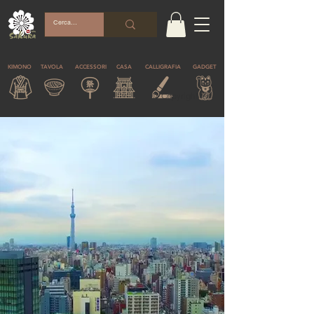
KIMONO
TAVOLA
ACCESSORI
CASA
CALLIGRAFIA
GADGET
© Copyright