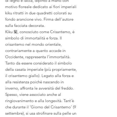
di legno e lacca, dipinto a mano con
motivo floreale dedicato ai fiori imperiali
kiku ritratti in due quadretti colorati su
fondo arancione vivo. Firma dell'autore
sulla facciata decorata.
Kiku 菊, conosciuto come Crisantemo, è
simbolo di ​immortalità e forza. Il
crisantemo nel mondo orientale,
contrariamente a quanto accade in
Occidente, rappresenta l’immortalità.
Tanto da essere considerato il simbolo
della casata imperiale (più propriamente,
il crisantemo giallo). Legato alla forza e
alla resistenza poiché nascendo in
inverno, affronta le avversità del freddo.
Spesso, viene associato anche al
ringiovanimento e alla longevità. Tant’è
che durante il ‘Giorno del Crisantemo’ (9
settembre), si usa strofinare sulla pelle un