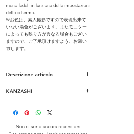
meno fedeli in funzione delle impostazioni
dello schermo.
※お色は、素人撮影ですので表現出来て
いない場合がございます。またモニター
によっても映り方が異なる場合もござい
ますので、ご了承頂けますよう、お願い
致します。
Descrizione articolo
MATERIALE: legno in pasta e laccatura
KANZASHI
TECNICA: manuale
MISURE: lunghezza 15 x larghezza 9.5 cm
Un pò di Storia:
CONDIZIONI: anni ' 90
I kanzashi (簪) sono degli ornamenti usati nelle
ORIGINE: Giappone - Kyoto
acconciature femminili tradizionali giapponesi. I
kanzashi furono introdotti quando venne
abbandonata l'acconciatura tradizionale
Non ci sono ancora recensioni
taregami che prevedeva che i capelli fossero
Dicci cosa ne pensi. Lascia una recensione