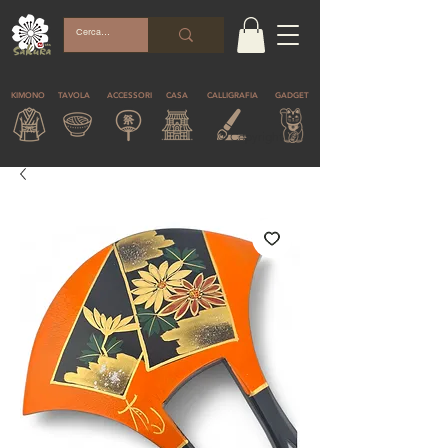
KIMONO
TAVOLA
ACCESSORI
CASA
CALLIGRAFIA
GADGET
© Copyright