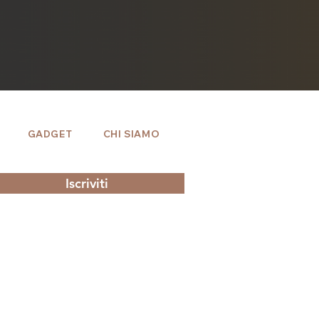
GADGET
CHI SIAMO
Iscriviti
 con gli altri membri