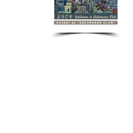
accedi al "Sakurasan Club"
Contattaci
info.sakurasan@gmail.com
TEL: 0039 3756728821
Sakurasan s.n.c.
P.IVA 07900270153
Cookie Policy