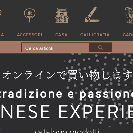
LA
ACCESSORI
CASA
CALLIGRAFIA
GAD
KIMONO
CASA
CALLIGRAFIA
'
TAVOLA
ACCESSORI
DOVE SIAMO
GADGET
オンラインで買い物します
tradizione e passion
ANESE EXPER
catalogo prodotti