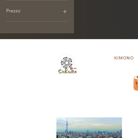
Prezzo
3 €
585 €
KIMONO