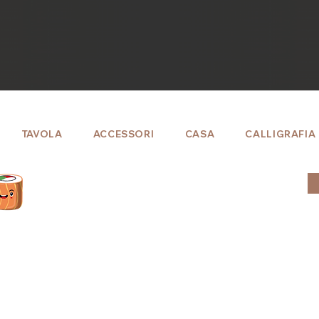
TAVOLA
ACCESSORI
CASA
CALLIGRAFIA
Entra in
"sakurasan club"!
Iscriviti per ottenere da subito i punti maki.
Dopo il primo acquisto sconto fisso del 5%.​
Effettua l'accesso ed entra in contatto