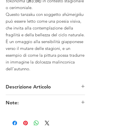
tokonoma
(床の間) in contesto stagionale
o cerimoniale.
Questo tanzaku con soggetto
shūmeigiku
può essere letto come una poesia visiva,
che invita alla contemplazione della
fragilità e della bellezza del ciclo naturale.
È un omaggio alla sensibilità giapponese
verso il mutare delle stagioni, e un
esempio di come la pittura possa tradurre
in immagine la dolcezza malinconica
dell’autunno.
Descrizione Articolo
MATERIALE: carta/cartoncino
Note:
TECNICA: pittura
CONDIZIONI: anni '70
I colori originali potrebbero risultare meno fedeli
MISURE: 6 x 36,2 x 0,2 cm circa
in funzione delle impostazioni dello schermo.
PROVENIENZA: Giappone
※お色は、素人撮影ですので表現出来ていない