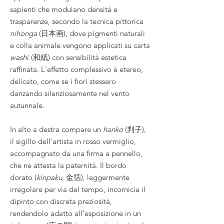
sapienti che modulano densità e
trasparenze, secondo la tecnica pittorica
nihonga
(日本画), dove pigmenti naturali
e colla animale vengono applicati su carta
washi
(和紙) con sensibilità estetica
raffinata. L'effetto complessivo è etereo,
delicato, come se i fiori stessero
danzando silenziosamente nel vento
autunnale.
In alto a destra compare un
hanko
(判子),
il sigillo dell'artista in rosso vermiglio,
accompagnato da una firma a pennello,
che ne attesta la paternità. Il bordo
dorato (
kinpaku
, 金箔), leggermente
irregolare per via del tempo, incornicia il
dipinto con discreta preziosità,
rendendolo adatto all’esposizione in un