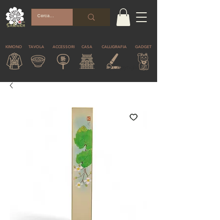
KIMONO
TAVOLA
ACCESSORI
CASA
CALLIGRAFIA
GADGET
© Copyright