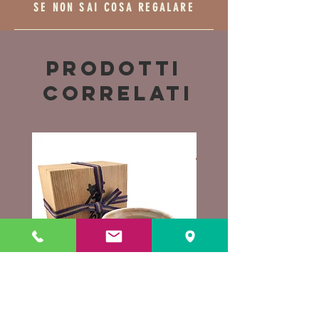
SE NON SAI COSA REGALARE
Prodotti
correlati
Tazza giapponese chawan -
Giacca giapponese haori