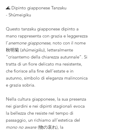
🌊 Dipinto giapponese Tanzaku
- Shūmeigiku
Questo tanzaku giapponese dipinto a
mano rappresenta con grazia e leggerezza
l’
anemone giapponese
, noto con il nome
秋明菊 (
shūmeigiku
), letteralmente
“crisantemo della chiarezza autunnale”. Si
tratta di un fiore delicato ma resistente,
che fiorisce alla fine dell’estate e in
autunno, simbolo di eleganza malinconica
e grazia sobria.
Nella cultura giapponese, la sua presenza
nei giardini e nei dipinti stagionali evoca
la bellezza che resiste nel tempo di
passaggio, un richiamo all’estetica del
mono no aware
(物の哀れ), la