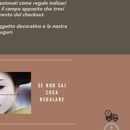
ezionati come regalo indicaci
o il campo apposito che trovi
omento del checkout.
gg
etto decorativo e la nostra
auguri.
SE NON SAI
COSA
REGALARE