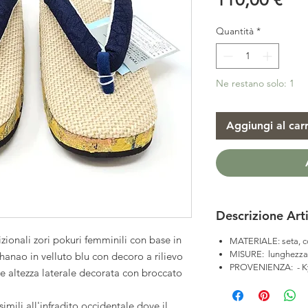
Quantità
*
Ne restano solo: 1
Aggiungi al carr
Descrizione Art
izionali zori pokuri femminili con base in
MATERIALE: seta, 
MISURE: lunghezza
anao in velluto blu con decoro a rilievo
PROVENIENZA: - K
 e altezza laterale decorata con broccato
simili all'infradito occidentale dove il