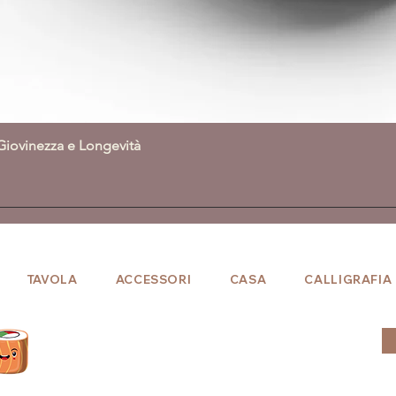
Giovinezza e Longevità
Vista rapida
TAVOLA
ACCESSORI
CASA
CALLIGRAFIA
Entra in
"sakurasan club"!
Iscriviti per ottenere da subito i punti maki.