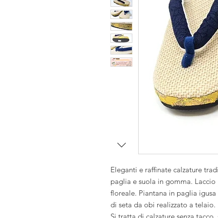
i
i
se
Eleganti e raffinate calzature trad
paglia e suola in gomma. Laccio h
floreale. Piantana in paglia igusa
di seta da obi realizzato a telaio.
Si tratta di calzature senza tacco, 