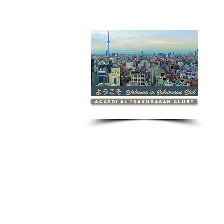
accedi al "Sakurasan Club"
Contattaci
info.sakurasan@gmail.com
TEL: 0039 3756728821
Sakurasan s.n.c.