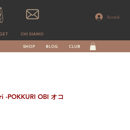
© Copyright
Accedi
GET
CHI SIAMO
SHOP
BLOG
CLUB
ori -POKKURI OBI オコ
zzo