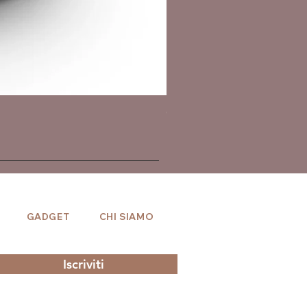
Giacca giapponese haori - 
Prezzo
164,00 €
GADGET
CHI SIAMO
Iscriviti