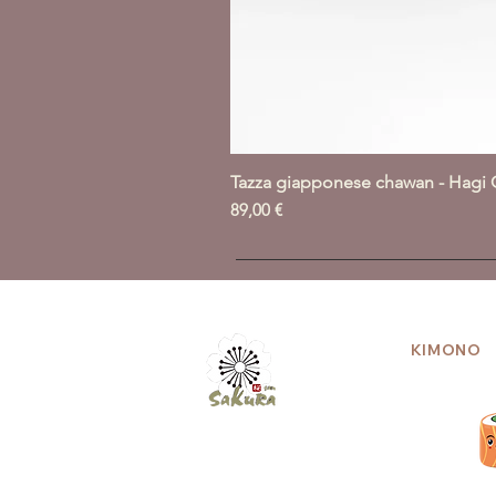
Tazza giapponese chawan - Hagi 
Prezzo
89,00 €
KIMONO