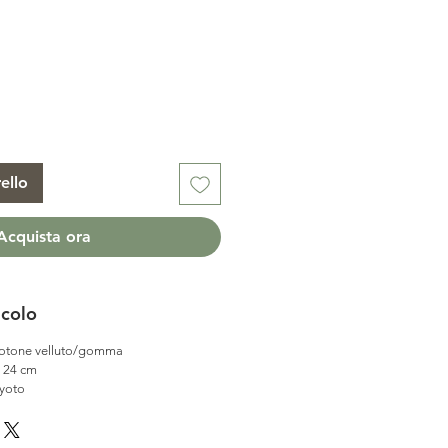
ello
Acquista ora
icolo
cotone velluto/gomma
 24 cm
yoto