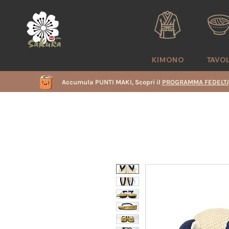
KIMONO
TAVO
Accumula PUNTI MAKI, Scopri il
PROGRAMMA FEDELTA
i
e
i
i