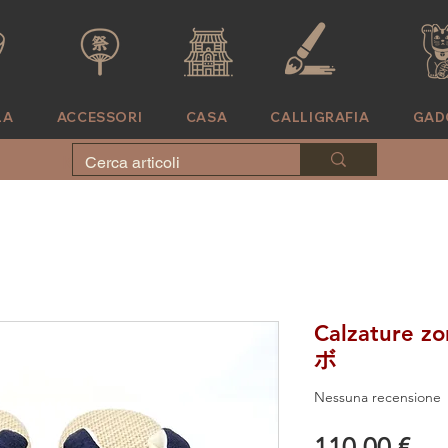
LA
ACCESSORI
CASA
CALLIGRAFIA
GAD
KIMONO
CASA
CALLIGRAFIA
'
TAVOLA
ACCESSORI
DOVE SIAMO
GADGET
Calzature z
ボ
Nessuna recensione
Pre
110,00 €