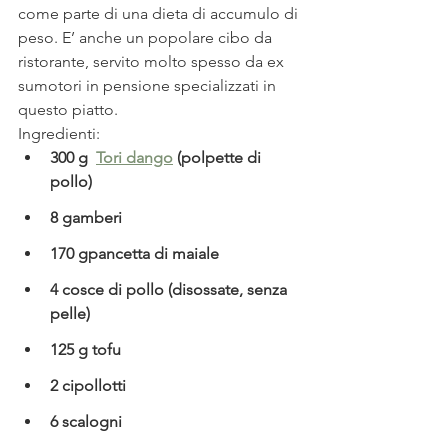
come parte di una dieta di accumulo di 
peso. E’ anche un popolare cibo da 
ristorante, servito molto spesso da ex 
sumotori in pensione specializzati in 
questo piatto.
Ingredienti:
300 g  
Tori dango
 (polpette di 
pollo)
8 gamberi
170 gpancetta di maiale
4 cosce di pollo (disossate, senza 
pelle)
125 g tofu
2 cipollotti
6 scalogni