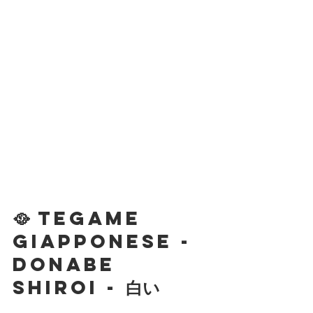
🥘 Tegame 
giapponese - 
DONABE 
SHIROI - 白い