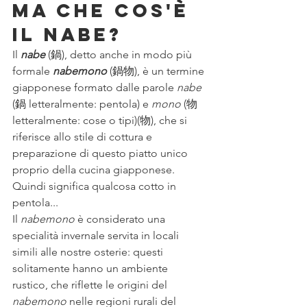
Ma che cos'è 
il Nabe?
Il 
nabe
 (鍋), detto anche in modo più 
formale 
nabemono
 (鍋物), è un termine 
giapponese formato dalle parole 
nabe
(鍋 letteralmente: pentola) e 
mono
 (物 
letteralmente: cose o tipi)(物), che si 
riferisce allo stile di cottura e 
preparazione di questo piatto unico 
proprio della cucina giapponese. 
Quindi significa qualcosa cotto in 
pentola...
Il 
nabemono
 è considerato una 
specialità invernale servita in locali 
simili alle nostre osterie: questi 
solitamente hanno un ambiente 
rustico, che riflette le origini del 
nabemono
 nelle regioni rurali del 