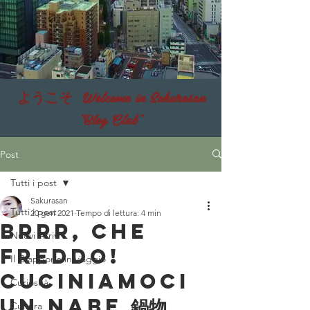
ようこそ Welcome in Sakurasan
"Blog Club"
Post
Tutti i post
Sakurasan
Tutti i post
20 gen 2021
Tempo di lettura: 4 min
Brrr, che
Nuovi Arrivi
freddo!
Il Giappone in viaggio
Cuciniamoci
Curiosità
un NABE 鍋物
Cultura