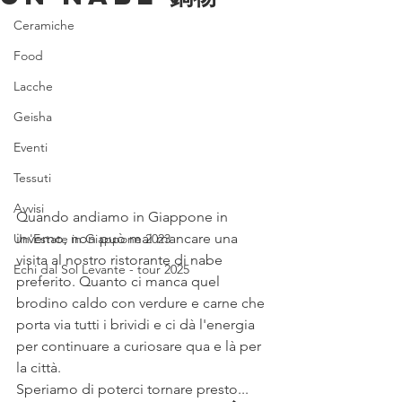
Ceramiche
Food
Lacche
Geisha
Eventi
Tessuti
Avvisi
Quando andiamo in Giappone in 
inverno, non può mai mancare una 
Un'Estate in Giappone 2023
visita al nostro ristorante di nabe 
Echi dal Sol Levante - tour 2025
preferito. Quanto ci manca quel 
brodino caldo con verdure e carne che 
porta via tutti i brividi e ci dà l'energia 
per continuare a curiosare qua e là per 
la città.
Speriamo di poterci tornare presto...