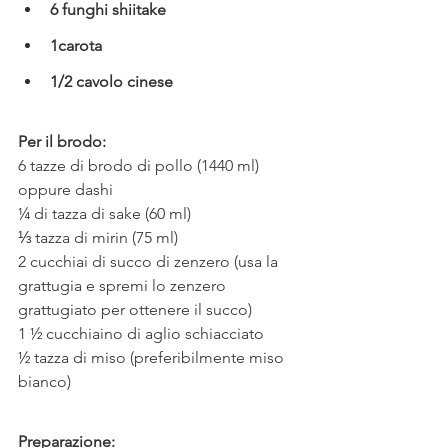
6 funghi shiitake
1carota
1/2 cavolo cinese
Per il brodo:
6 tazze di brodo di pollo (1440 ml) 
oppure dashi
¼ di tazza di sake (60 ml)
⅓ tazza di mirin (75 ml)
2 cucchiai di succo di zenzero (usa la 
grattugia e spremi lo zenzero 
grattugiato per ottenere il succo)
1 ½ cucchiaino di aglio schiacciato
½ tazza di miso (preferibilmente miso 
bianco)
Preparazione: