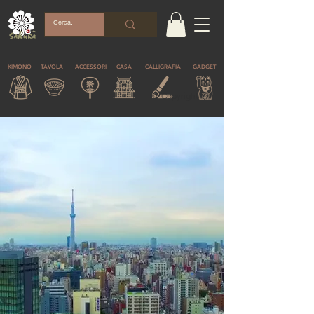
KIMONO
TAVOLA
ACCESSORI
CASA
CALLIGRAFIA
GADGET
© Copyright