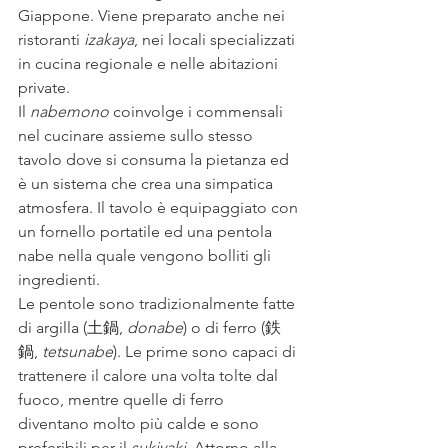
Giappone. Viene preparato anche nei 
ristoranti 
izakaya
, nei locali specializzati 
in cucina regionale e nelle abitazioni 
private.
Il 
nabemono
 coinvolge i commensali 
nel cucinare assieme sullo stesso 
tavolo dove si consuma la pietanza ed 
è un sistema che crea una simpatica 
atmosfera. Il tavolo è equipaggiato con 
un fornello portatile ed una pentola 
nabe nella quale vengono bolliti gli 
ingredienti.
Le pentole sono tradizionalmente fatte 
di argilla (土鍋, 
donabe
) o di ferro (鉄
鍋, 
tetsunabe
). Le prime sono capaci di 
trattenere il calore una volta tolte dal 
fuoco, mentre quelle di ferro 
diventano molto più calde e sono 
preferibili per il 
sukiyaki
. Attorno alla 