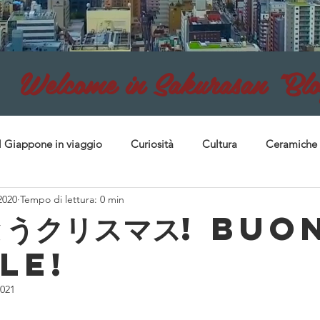
come in Sakurasan "Blo
Il Giappone in viaggio
Curiosità
Cultura
Ceramiche
2020
Tempo di lettura: 0 min
nti
Tessuti
Avvisi
Un'Estate in Giappone 2023
うクリスマス! Buo
le!
025
2021