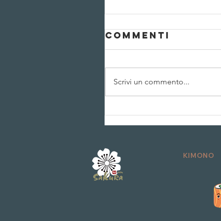
Commenti
Scrivi un commento...
🎄 UN
Messaggio di
auguri🎄メリーク
スマス (Merī
KIMONO
Kurisumasu)