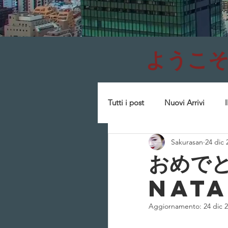
ようこそ Wel
Tutti i post
Nuovi Arrivi
Sakurasan
24 dic 
Lacche
Geisha
Eve
おめでと
nata
Echi dal Sol Levante - tour 2
Aggiornamento:
24 dic 