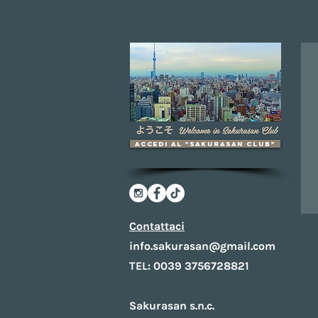
accedi al "Sakurasan Club"
Contattaci
info.sakurasan@gmail.com
TEL: 0039 3756728821
Sakurasan s.n.c.