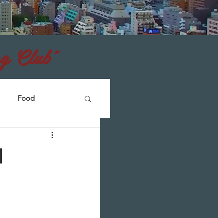
g Club"
Food
n