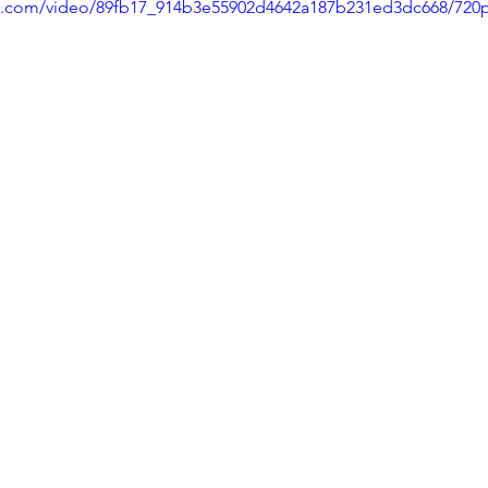
tic.com/video/89fb17_914b3e55902d4642a187b231ed3dc668/720