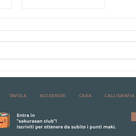
Buon Natale:
クリスマスおめでとう
リ
TAVOLA
ACCESSORI
CASA
CALLIGRAFIA
Entra in
"sakurasan club"!
Iscriviti per ottenere da subito i punti maki.